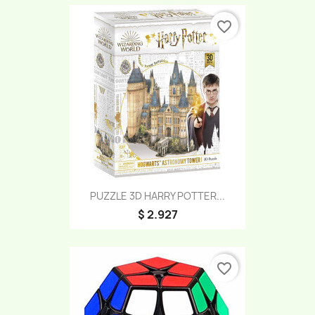
favorite_border
PUZZLE 3D HARRY POTTER...
$ 2.927
favorite_border