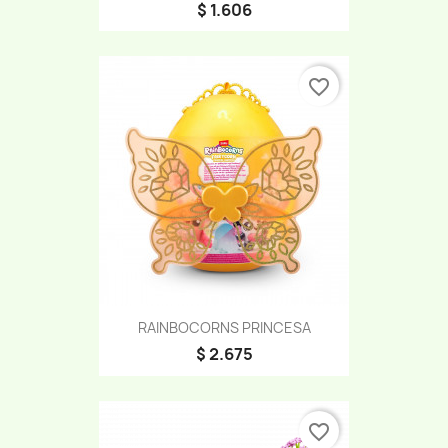
$ 1.606
favorite_border
RAINBOCORNS PRINCESA
$ 2.675
favorite_border