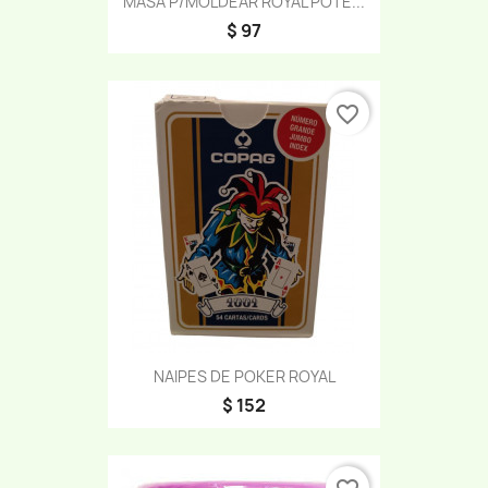
MASA P/MOLDEAR ROYAL POTE...
$ 97
favorite_border
NAIPES DE POKER ROYAL
$ 152