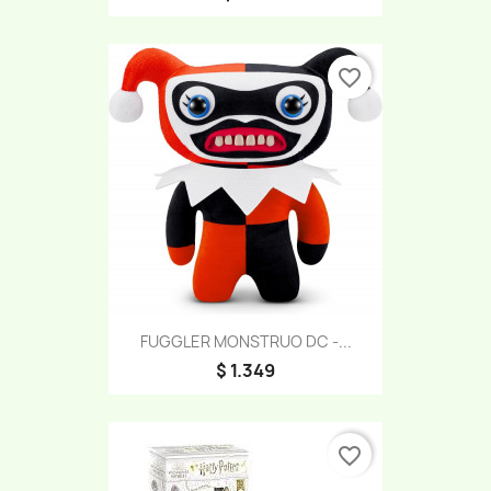
favorite_border
FUGGLER MONSTRUO DC -...
$ 1.349
favorite_border