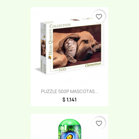
favorite_border
PUZZLE 500P MASCOTAS...
$ 1.141
favorite_border