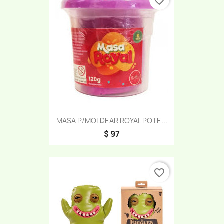
favorite_border
MASA P/MOLDEAR ROYAL POTE...
$ 97
favorite_border