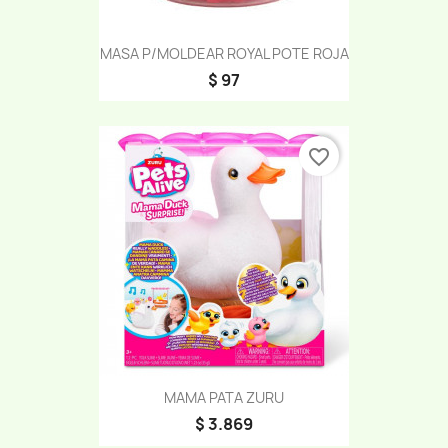
MASA P/MOLDEAR ROYAL POTE ROJA
$ 97
favorite_border
MAMA PATA ZURU
$ 3.869