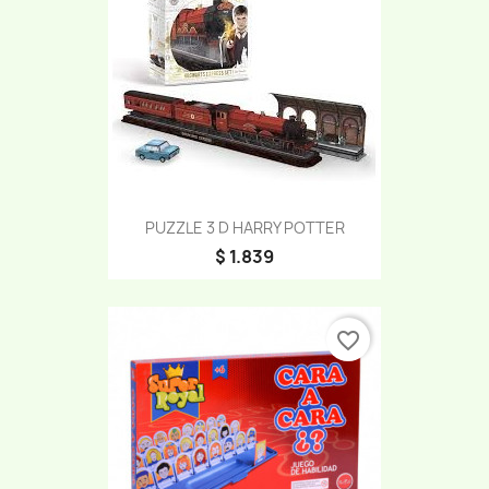
PUZZLE 3 D HARRY POTTER
$ 1.839
favorite_border