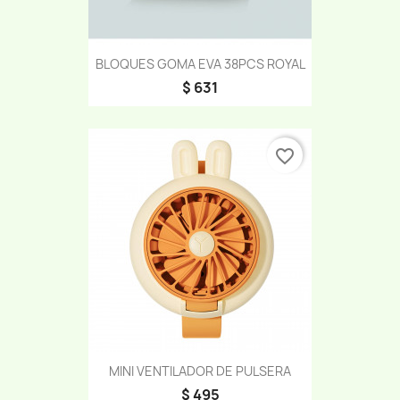
BLOQUES GOMA EVA 38PCS ROYAL
$ 631
favorite_border
MINI VENTILADOR DE PULSERA
$ 495