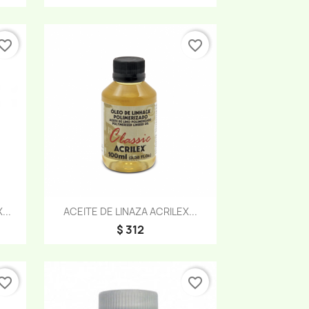
vorite_border
favorite_border
Vista rápida

...
ACEITE DE LINAZA ACRILEX...
$ 312
vorite_border
favorite_border