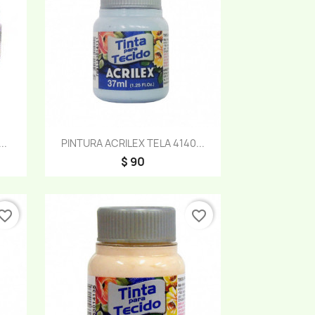
Vista rápida

..
PINTURA ACRILEX TELA 4140...
$ 90
vorite_border
favorite_border