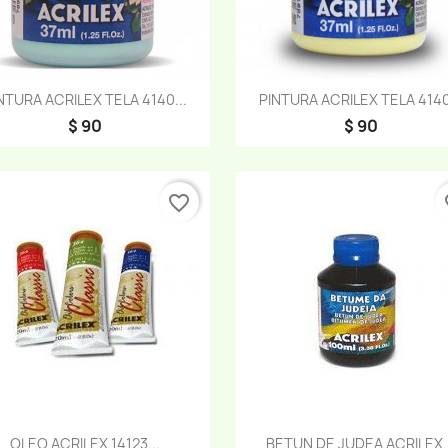
Vista rápida
Vista rápida


NTURA ACRILEX TELA 4140...
PINTURA ACRILEX TELA 4140.
$ 90
$ 90
favorite_border
fa
Vista rápida
Vista rápida


OLEO ACRILEX 14123...
BETUN DE JUDEA ACRILEX..