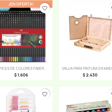
¡EN OFERTA!
favorite_border
fa
Vista rápida
Vista rápida


PICES DE COLORES FABER...
VALIJA PARA PINTURA EN MA
$ 1.606
$ 2.430
favorite_border
fa