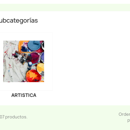
ubcategorías
ARTISTICA
Orde
07 productos.
p