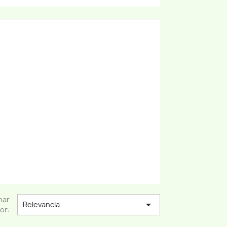
nar

Relevancia
or: