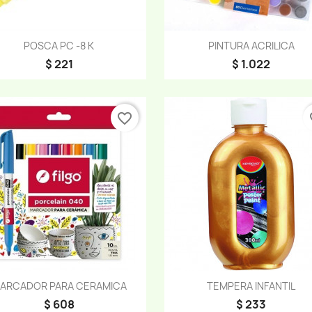
Vista rápida
Vista rápida


POSCA PC -8 K
PINTURA ACRILICA
$ 221
$ 1.022
favorite_border
fa
Vista rápida
Vista rápida


ARCADOR PARA CERAMICA
TEMPERA INFANTIL
$ 608
$ 233