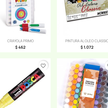
Vista rápida
Vista rápida


CRAYOLA PRIMO
PINTURA AL OLEO CLASSI
$ 462
$ 1.072
favorite_border
fa