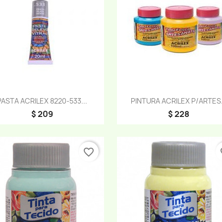
Vista rápida
Vista rápida


PASTA ACRILEX 8220-533...
PINTURA ACRILEX P/ARTES.
$ 209
$ 228
favorite_border
fa