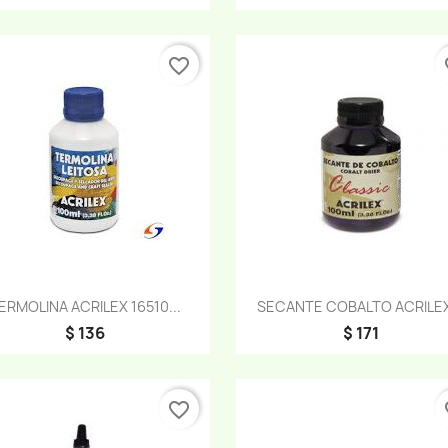
favorite_border
fa
Vista rápida
Vista rápida


ERMOLINA ACRILEX 16510...
SECANTE COBALTO ACRILEX
$ 136
$ 171
favorite_border
fa