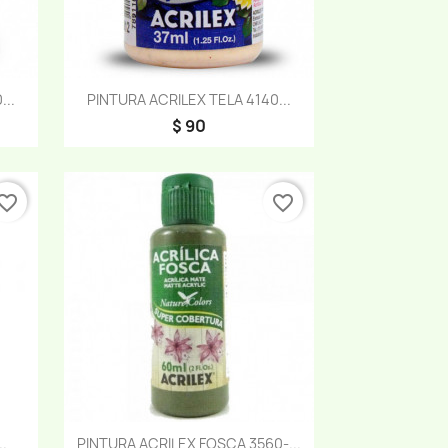
Vista rápida

..
PINTURA ACRILEX TELA 4140...
$ 90
vorite_border
favorite_border
Vista rápida

.
PINTURA ACRILEX FOSCA 3560-...