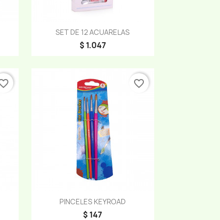
Vista rápida

SET DE 12 ACUARELAS
$ 1.047
vorite_border
favorite_border
Vista rápida

PINCELES KEYROAD
$ 147