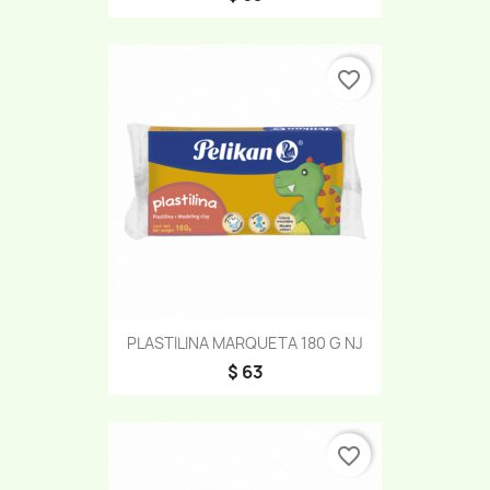
favorite_border
PLASTILINA MARQUETA 180 G NJ
$ 63
favorite_border