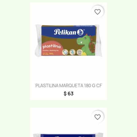
favorite_border
PLASTILINA MARQUETA 180 G CF
$ 63
favorite_border