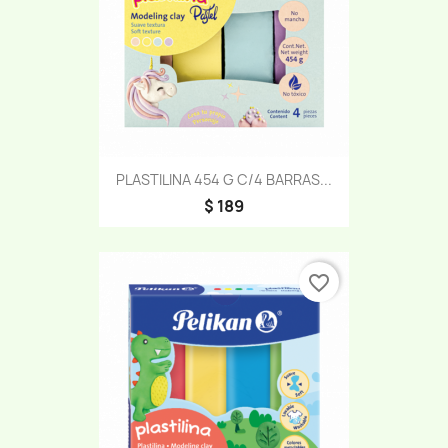
PLASTILINA 454 G C/4 BARRAS...
$ 189
favorite_border