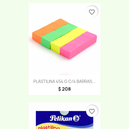
favorite_border
PLASTILINA 454 G C/4 BARRAS...
$ 208
favorite_border