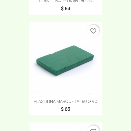
PLASTILINA PELIKAN 180 GR
$ 63
favorite_border
PLASTILINA MARQUETA 180 G VD
$ 63