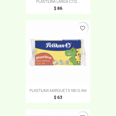
PLASTILINA LARGA C/12...
$ 86
favorite_border
PLASTILINA MARQUETA 180 G AM
$ 63