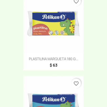
favorite_border
PLASTILINA MARQUETA 180 G...
$ 63
favorite_border