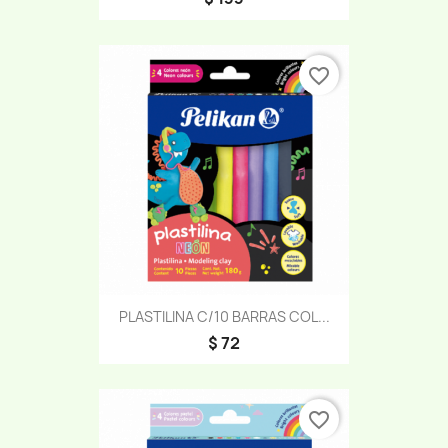
favorite_border
PLASTILINA C/10 BARRAS COL...
$ 72
favorite_border