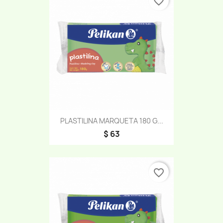
favorite_border
PLASTILINA MARQUETA 180 G...
$ 63
favorite_border