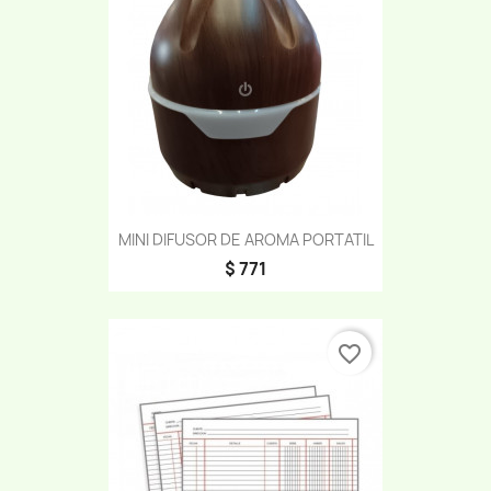
MINI DIFUSOR DE AROMA PORTATIL
$ 771
favorite_border