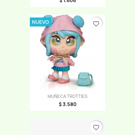
$ 1.606
NUEVO
favorite_border
MUÑECA TROTTIES
$ 3.580
favorite_border