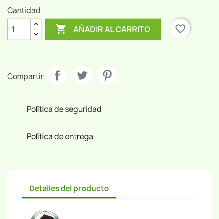
Cantidad

favorite_border
AÑADIR AL CARRITO
Compartir
Política de seguridad
Política de entrega
Detalles del producto