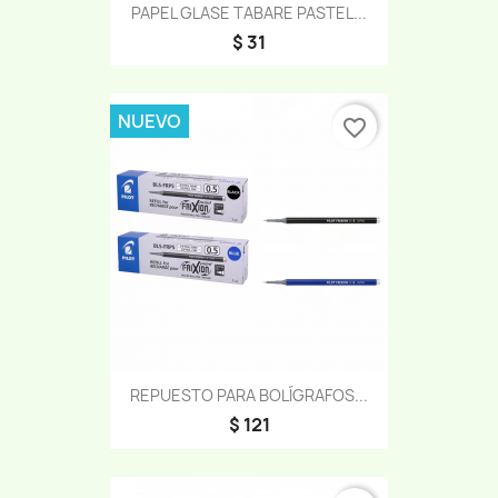
PAPEL GLASE TABARE PASTEL...
$ 31
NUEVO
favorite_border
REPUESTO PARA BOLÍGRAFOS...
$ 121