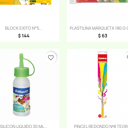
Vista rápida
Vista rápida


BLOCK EXITO N°5...
PLASTILINA MARQUETA 180 G 
$ 144
$ 63
favorite_border
fav
Vista rápida
Vista rápida


SILICON LIQUIDO 30 ML...
PINCEL REDONDO Nº8 TEOR