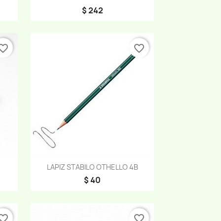
$ 242
orite_border
favorite_border
Vista rápida

LAPIZ STABILO OTHELLO 4B
$ 40
orite_border
favorite_border