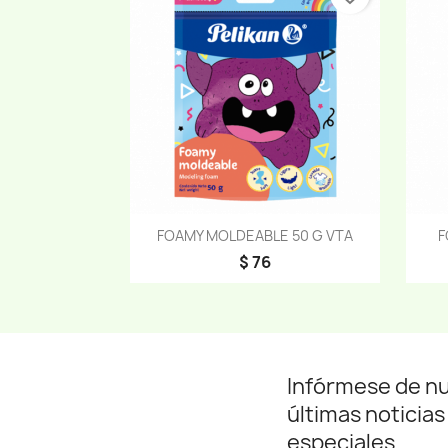
Vista rápida

FOAMY MOLDEABLE 50 G VTA
F
$ 76
Infórmese de n
últimas noticias
especiales