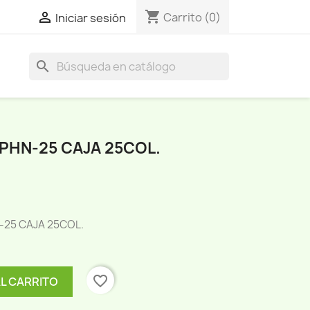
shopping_cart

Carrito
(0)
Iniciar sesión
search
PHN-25 CAJA 25COL.
-25 CAJA 25COL.
favorite_border
AL CARRITO