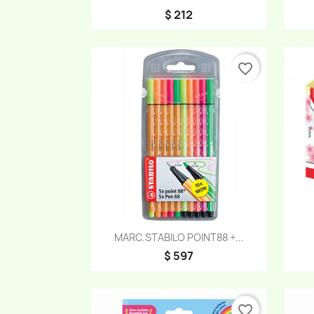
$ 212
favorite_border
Vista rápida

MARC.STABILO POINT88 +...
$ 597
favorite_border