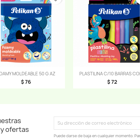
Vista rápida
Vista rápida


OAMY MOLDEABLE 50 G AZ
PLASTILINA C/10 BARRAS COL
$ 76
$ 72
uestras
 y ofertas
Puede darse de baja en cualquier momento. Para