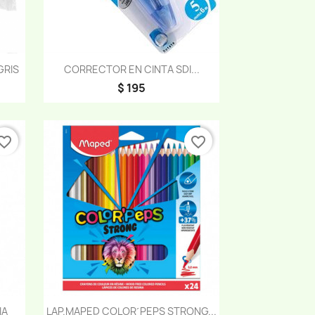
Vista rápida

GRIS
CORRECTOR EN CINTA SDI...
$ 195
orite_border
favorite_border
Vista rápida

IA
LAP.MAPED COLOR´PEPS STRONG...