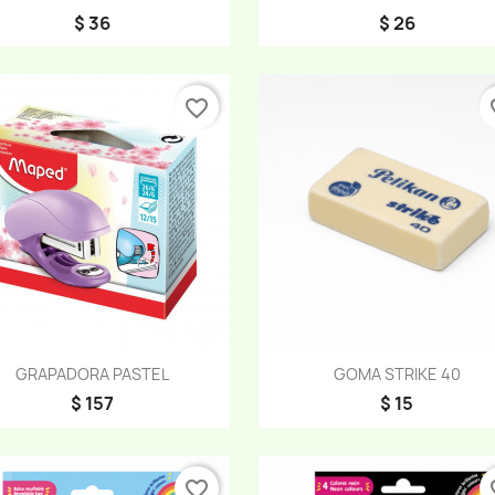
$ 36
$ 26
favorite_border
fav
Vista rápida
Vista rápida


GRAPADORA PASTEL
GOMA STRIKE 40
$ 157
$ 15
favorite_border
fav