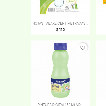
Vista rápida

HOJAS TABARE CENTIMETRADAS...
$ 112
favorite_border
Vista rápida

PINTURA DIGITAL 150 ML VD...