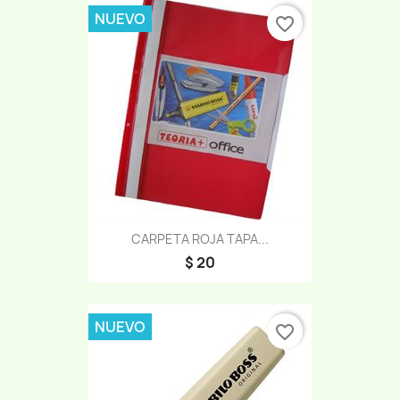
NUEVO
favorite_border
CARPETA ROJA TAPA...
$ 20
NUEVO
favorite_border