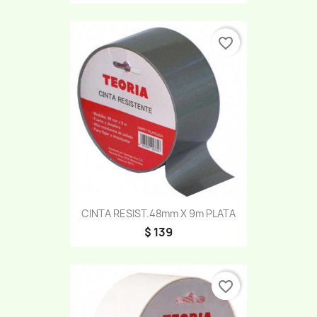
favorite_border
CINTA RESIST.48mm X 9m PLATA
$ 139
favorite_border