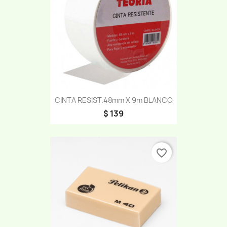
CINTA RESIST.48mm X 9m BLANCO
$ 139
favorite_border