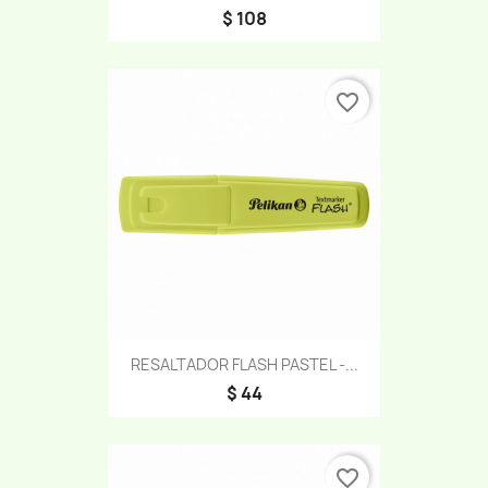
$ 108
favorite_border
RESALTADOR FLASH PASTEL -...
$ 44
favorite_border