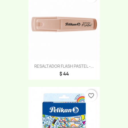
RESALTADOR FLASH PASTEL -...
$ 44
favorite_border