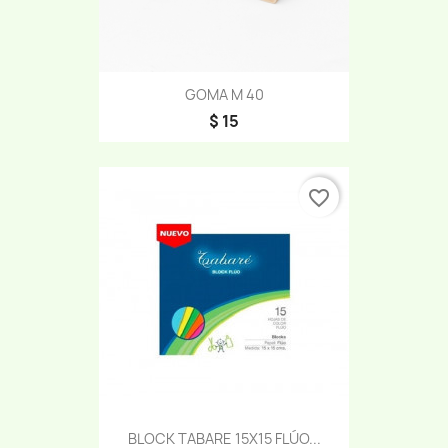
GOMA M 40
$ 15
favorite_border
BLOCK TABARE 15X15 FLÚO...