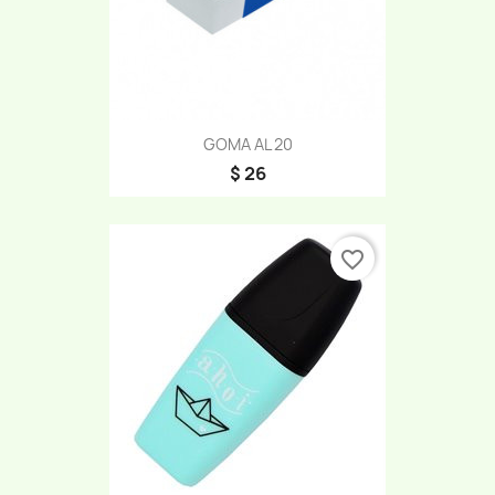
GOMA AL 20
$ 26
favorite_border