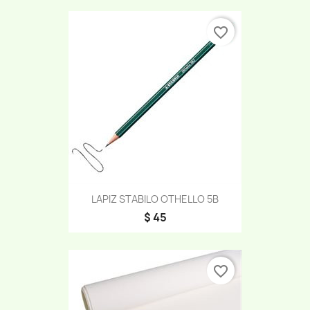
favorite_border
LAPIZ STABILO OTHELLO 5B
$ 45
favorite_border