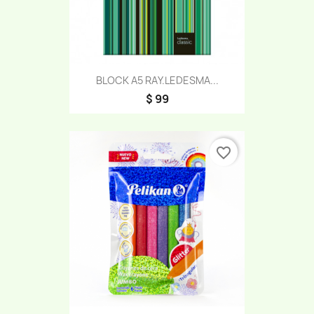
BLOCK A5 RAY.LEDESMA...
$ 99
favorite_border