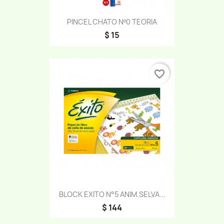
PINCEL CHATO Nº0 TEORIA
$ 15
favorite_border
BLOCK EXITO N°5 ANIM.SELVA...
$ 144