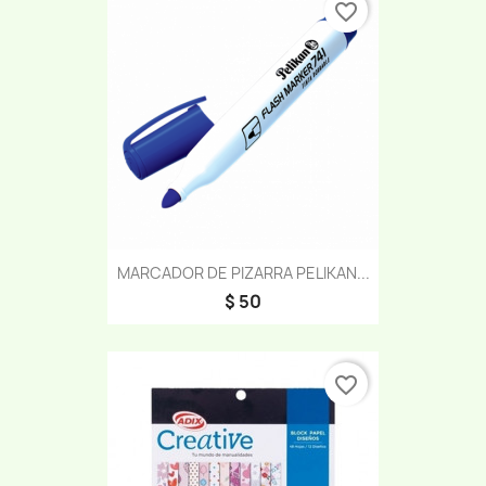
favorite_border
MARCADOR DE PIZARRA PELIKAN...
$ 50
favorite_border