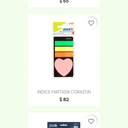
$ 65
favorite_border
INDICE FANTASIA CORAZON
$ 82
favorite_border