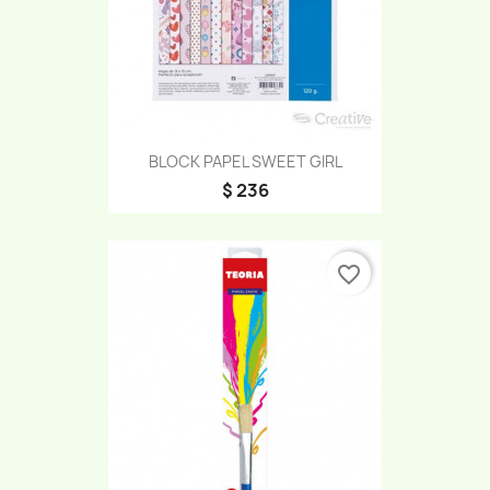
BLOCK PAPEL SWEET GIRL
$ 236
favorite_border