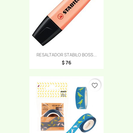
RESALTADOR STABILO BOSS...
$ 76
favorite_border