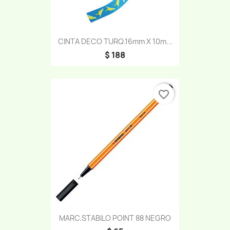
CINTA DECO TURQ.16mm X 10m...
$ 188
favorite_border
MARC.STABILO POINT 88 NEGRO