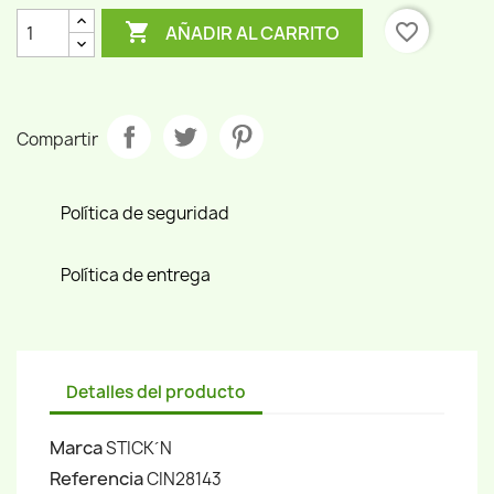

favorite_border
AÑADIR AL CARRITO
Compartir
Política de seguridad
Política de entrega
Detalles del producto
Marca
STICK´N
Referencia
CIN28143