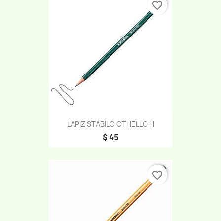
favorite_border
LAPIZ STABILO OTHELLO H
$ 45
favorite_border