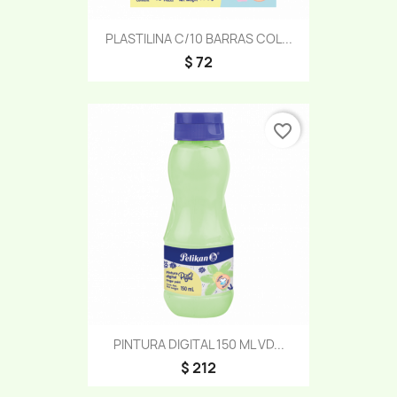
PLASTILINA C/10 BARRAS COL...
$ 72
favorite_border
PINTURA DIGITAL 150 ML VD...
$ 212