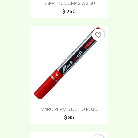
BARRIL 30 GOMAS WS 60
$ 250
favorite_border
MARC.PERM.STABILO ROJO
$ 85