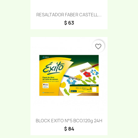
RESALTADOR FABER CASTELL...
$ 63
favorite_border
BLOCK EXITO N°5 BCO.120g 24H
$ 84