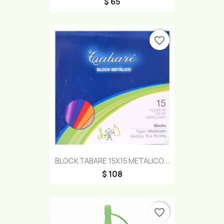
$ 65
favorite_border
BLOCK TABARE 15X15 METALICO...
$ 108
favorite_border