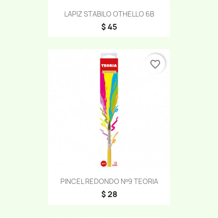
LAPIZ STABILO OTHELLO 6B
$ 45
favorite_border
PINCEL REDONDO Nº9 TEORIA
$ 28