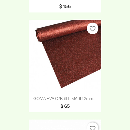
$ 156
favorite_border
GOMA EVA C/BRILL.MARR.2mm...
$ 65
favorite_border