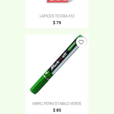
LAPICES TEORIA X12
$ 79
favorite_border
MARC.PERM.STABILO VERDE
$ 85