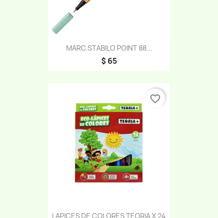
MARC.STABILO POINT 88...
$ 65
favorite_border
LAPICES DE COLORES TEORIA X 24