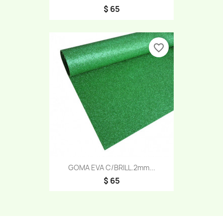
$ 65
favorite_border
GOMA EVA C/BRILL.2mm...
$ 65