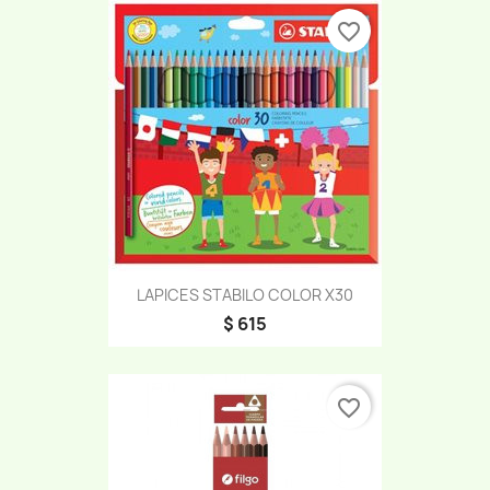
favorite_border
LAPICES STABILO COLOR X30
$ 615
favorite_border