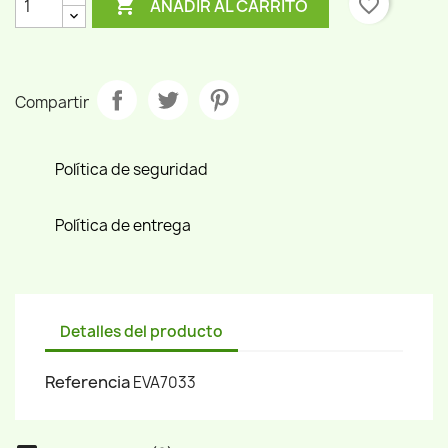

favorite_border
AÑADIR AL CARRITO
Compartir
Política de seguridad
Política de entrega
Detalles del producto
Referencia
EVA7033