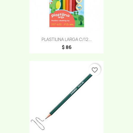
PLASTILINA LARGA C/12...
$ 86
favorite_border