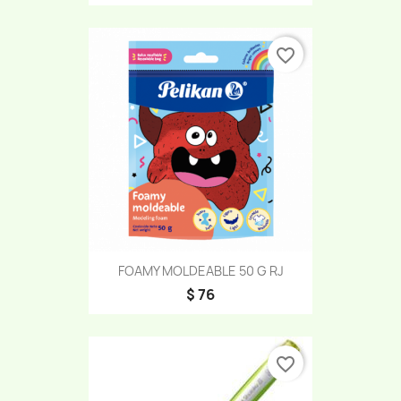
favorite_border
FOAMY MOLDEABLE 50 G RJ
$ 76
favorite_border