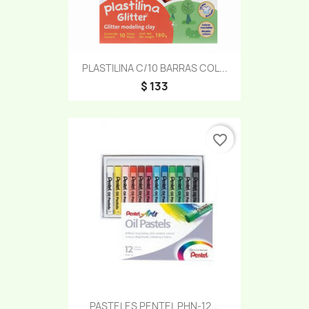
PLASTILINA C/10 BARRAS COL...
$ 133
favorite_border
PASTELES PENTEL PHN-12...