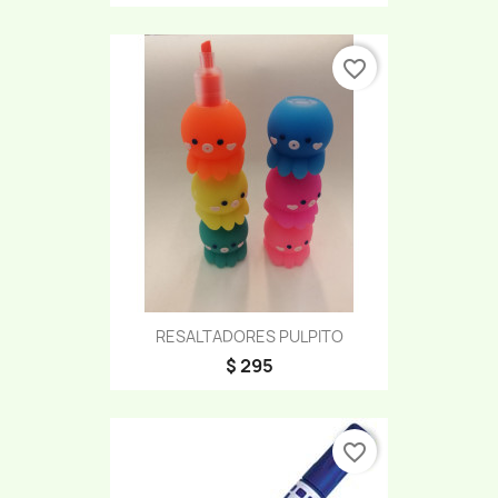
favorite_border
RESALTADORES PULPITO
$ 295
favorite_border