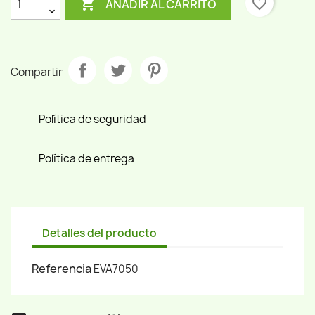

favorite_border
AÑADIR AL CARRITO
Compartir
Política de seguridad
Política de entrega
Detalles del producto
Referencia
EVA7050