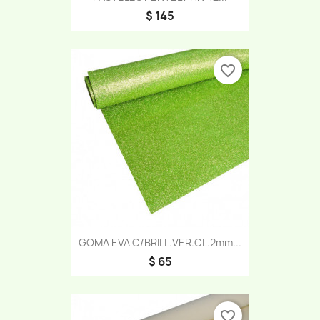
$ 145
favorite_border
GOMA EVA C/BRILL.VER.CL.2mm...
$ 65
favorite_border