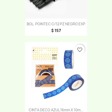
BOL. POINTEC C/12 PZ NEGRO EXP
$ 157
favorite_border
CINTA DECO AZUL 16mm X 10m...