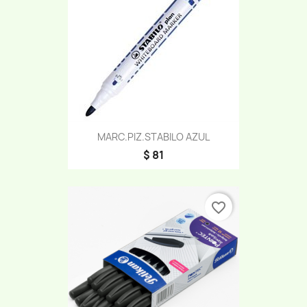
MARC.PIZ.STABILO AZUL
$ 81
favorite_border