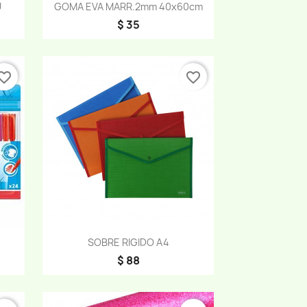
Vista rápida

U
GOMA EVA MARR.2mm 40x60cm
$ 35
orite_border
favorite_border
Vista rápida

4
SOBRE RIGIDO A4
$ 88