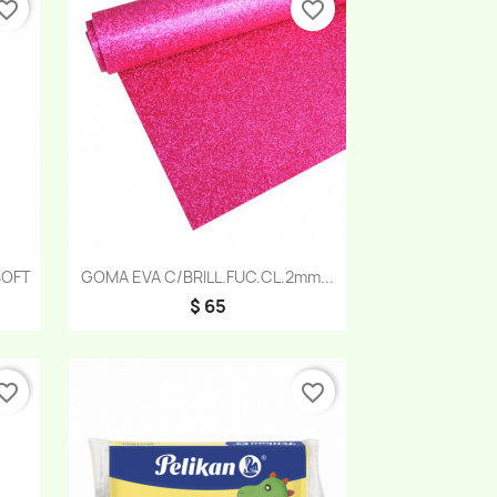
orite_border
favorite_border
Vista rápida

SOFT
GOMA EVA C/BRILL.FUC.CL.2mm...
$ 65
orite_border
favorite_border