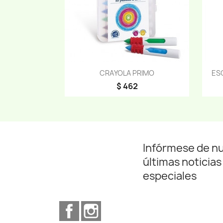
Vista rápida

CRAYOLA PRIMO
ES
$ 462
Infórmese de n
últimas noticias
especiales
Facebook
Instagram