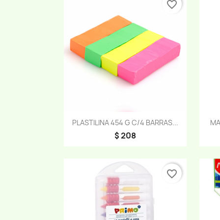
favorite_border
Vista rápida

PLASTILINA 454 G C/4 BARRAS...
MA
$ 208
favorite_border