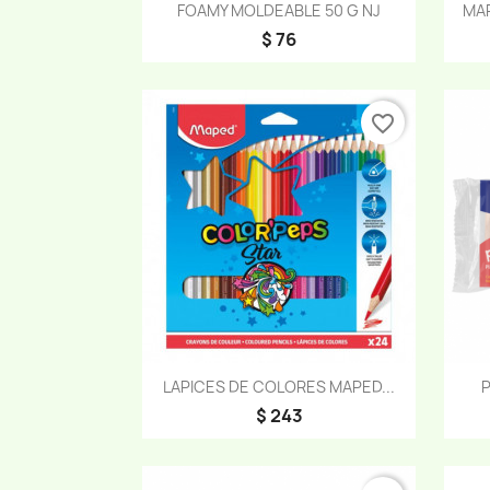
Vista rápida

FOAMY MOLDEABLE 50 G NJ
MAR
$ 76
favorite_border
Vista rápida

LAPICES DE COLORES MAPED...
P
$ 243