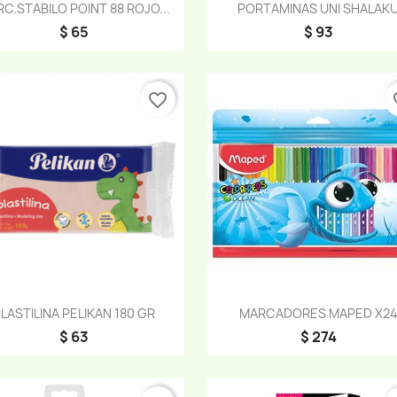
Vista rápida
Vista rápida


C.STABILO POINT 88 ROJO...
PORTAMINAS UNI SHALAK
$ 65
$ 93
favorite_border
fav
Vista rápida
Vista rápida


LASTILINA PELIKAN 180 GR
MARCADORES MAPED X2
$ 63
$ 274