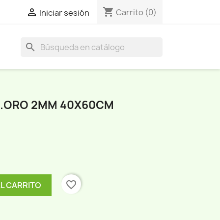
shopping_cart

Carrito
(0)
Iniciar sesión
search
L.ORO 2MM 40X60CM
favorite_border
AL CARRITO