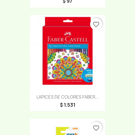
$ 97
favorite_border
LAPICES DE COLORES FABER...
$ 1.531
favorite_border