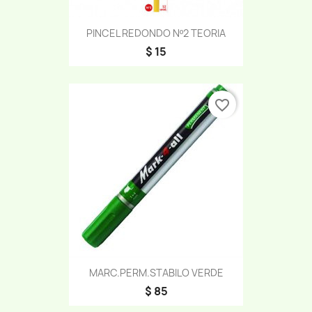
PINCEL REDONDO Nº2 TEORIA
$ 15
favorite_border
MARC.PERM.STABILO VERDE
$ 85