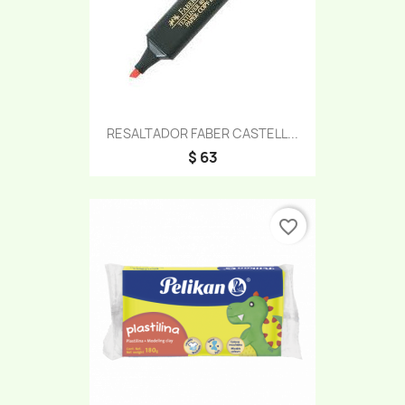
RESALTADOR FABER CASTELL...
$ 63
favorite_border