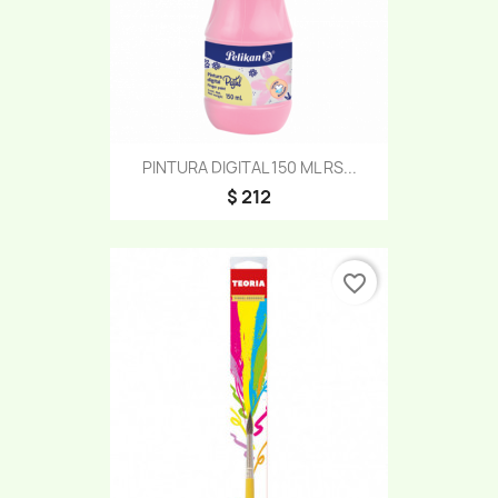
PINTURA DIGITAL 150 ML RS...
$ 212
favorite_border