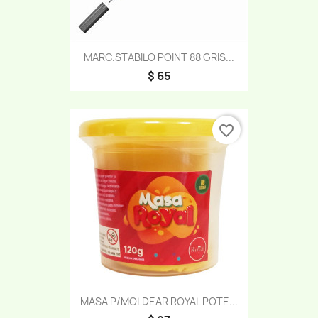
MARC.STABILO POINT 88 GRIS...
$ 65
favorite_border
MASA P/MOLDEAR ROYAL POTE...