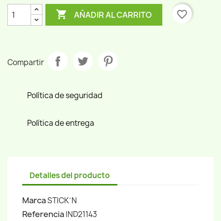

favorite_border
AÑADIR AL CARRITO
Compartir
Política de seguridad
Política de entrega
Detalles del producto
Marca
STICK´N
Referencia
IND21143