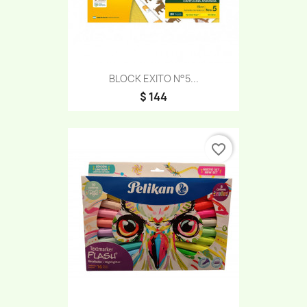
BLOCK EXITO N°5...
$ 144
favorite_border