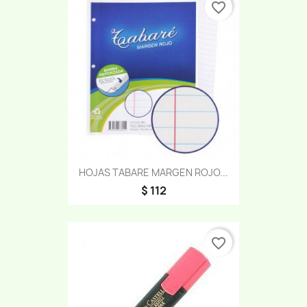
favorite_border
HOJAS TABARE MARGEN ROJO...
$ 112
favorite_border