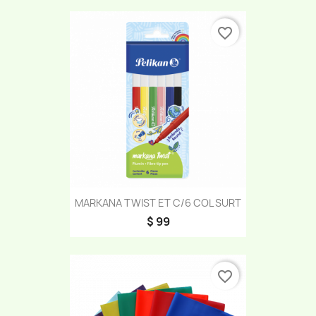
favorite_border
MARKANA TWIST ET C/6 COL SURT
$ 99
favorite_border