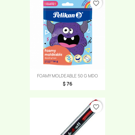
favorite_border
FOAMY MOLDEABLE 50 G MDO
$ 76
favorite_border