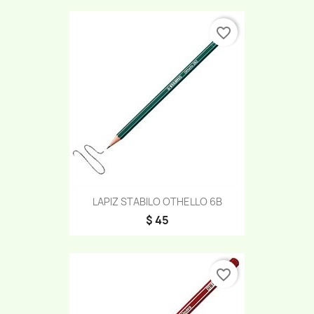
favorite_border
LAPIZ STABILO OTHELLO 6B
$ 45
favorite_border