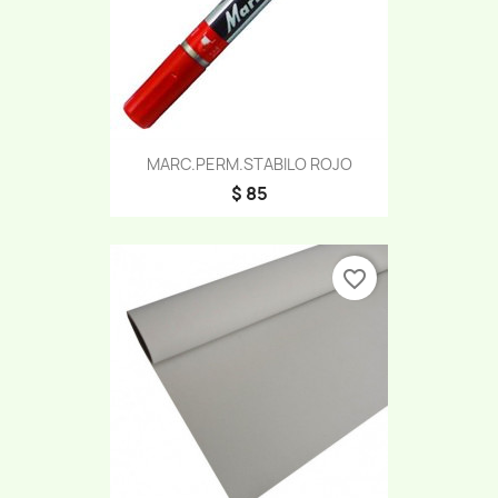
MARC.PERM.STABILO ROJO
$ 85
favorite_border