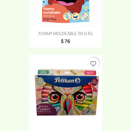
FOAMY MOLDEABLE 50 G RJ
$ 76
favorite_border