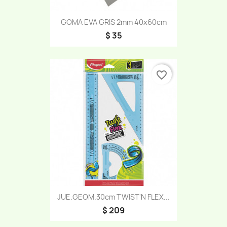
GOMA EVA GRIS 2mm 40x60cm
$ 35
favorite_border
JUE.GEOM.30cm TWIST'N FLEX...
$ 209