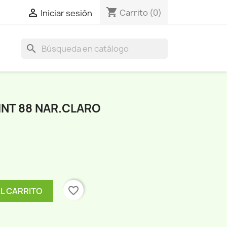
shopping_cart

Carrito
(0)
Iniciar sesión
search
INT 88 NAR.CLARO
favorite_border
AL CARRITO