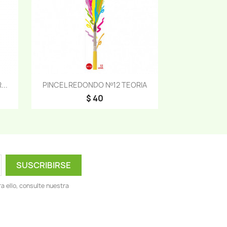
Vista rápida

..
PINCEL REDONDO Nº12 TEORIA
$ 40
 ello, consulte nuestra