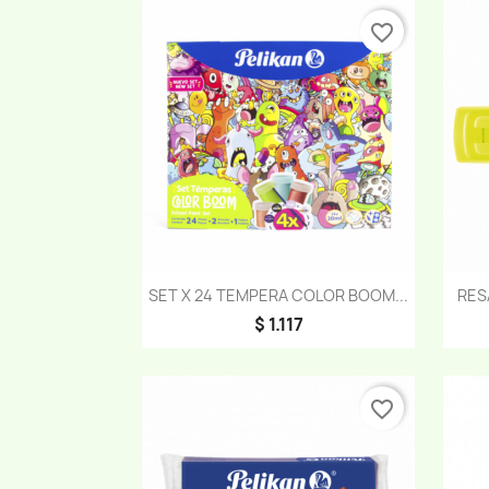
favorite_border
Vista rápida

SET X 24 TEMPERA COLOR BOOM...
RES
$ 1.117
favorite_border