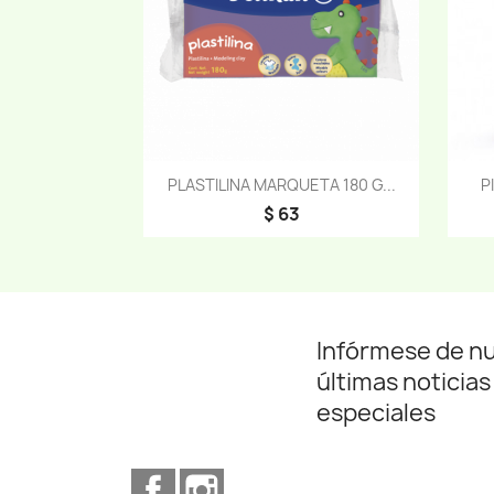
Vista rápida

PLASTILINA MARQUETA 180 G...
P
$ 63
Infórmese de n
últimas noticias
especiales
Facebook
Instagram