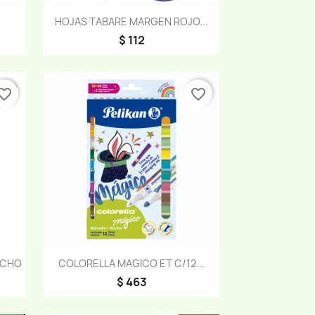
Vista rápida

.
HOJAS TABARE MARGEN ROJO...
$ 112
orite_border
favorite_border
Vista rápida

ACHO
COLORELLA MAGICO ET C/12...
$ 463