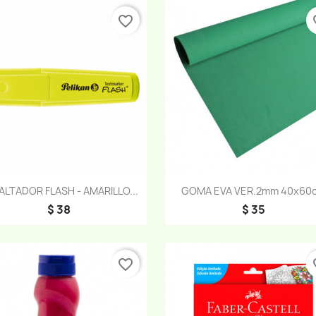
favorite_border
fav
Vista rápida
Vista rápida


ALTADOR FLASH - AMARILLO...
GOMA EVA VER.2mm 40x60
$ 38
$ 35
favorite_border
fav