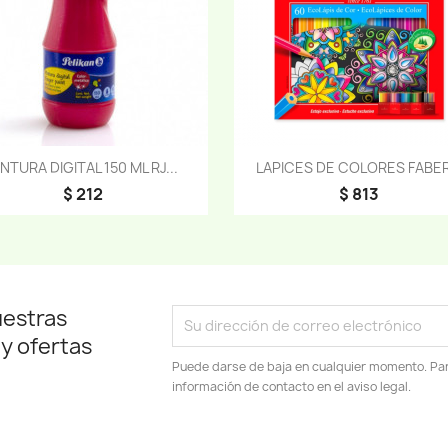
Vista rápida
Vista rápida


INTURA DIGITAL 150 ML RJ...
LAPICES DE COLORES FABER.
$ 212
$ 813
uestras
 y ofertas
Puede darse de baja en cualquier momento. Para
información de contacto en el aviso legal.