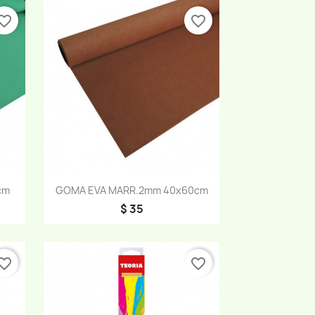
orite_border
favorite_border
Vista rápida

cm
GOMA EVA MARR.2mm 40x60cm
$ 35
orite_border
favorite_border