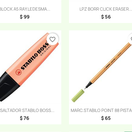
Vista rápida
Vista rápida


BLOCK A5 RAY.LEDESMA...
LPZ BORR CLICK ERASER..
$ 99
$ 56
favorite_border
fav
Vista rápida
Vista rápida


SALTADOR STABILO BOSS...
MARC.STABILO POINT 88 PIST
$ 76
$ 65