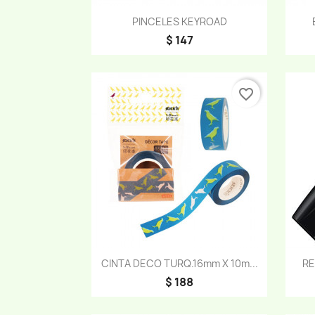
Vista rápida

PINCELES KEYROAD
$ 147
favorite_border
Vista rápida

CINTA DECO TURQ.16mm X 10m...
RE
$ 188