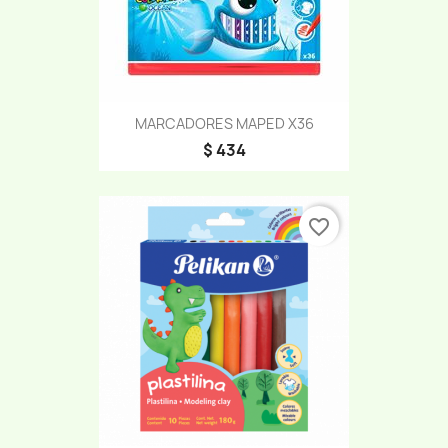
MARCADORES MAPED X36
$ 434
favorite_border