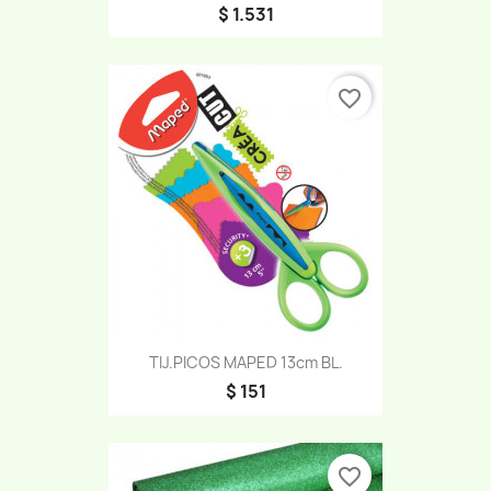
$ 1.531
favorite_border
TIJ.PICOS MAPED 13cm BL.
$ 151
favorite_border