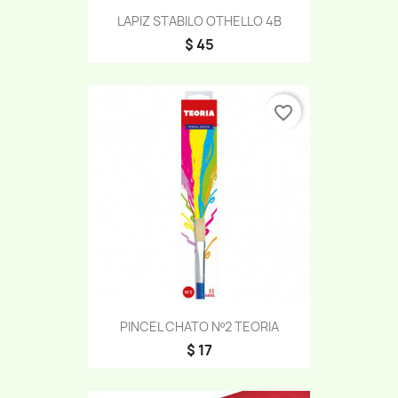
LAPIZ STABILO OTHELLO 4B
$ 45
favorite_border
PINCEL CHATO Nº2 TEORIA
$ 17