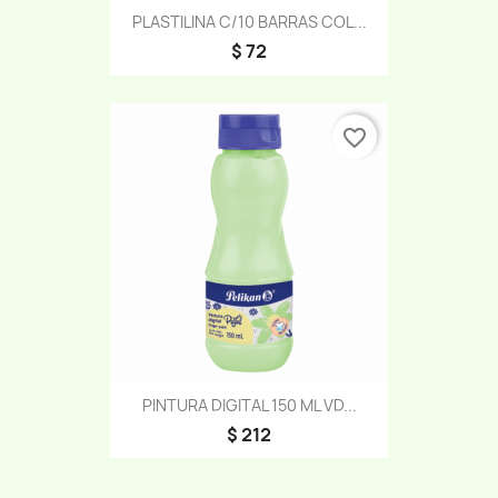
PLASTILINA C/10 BARRAS COL...
$ 72
favorite_border
PINTURA DIGITAL 150 ML VD...
$ 212