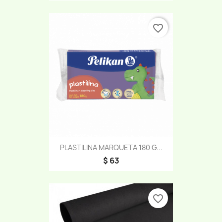
favorite_border
PLASTILINA MARQUETA 180 G...
$ 63
favorite_border