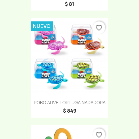
$ 81
NUEVO
favorite_border
ROBO ALIVE TORTUGA NADADORA
$ 849
favorite_border