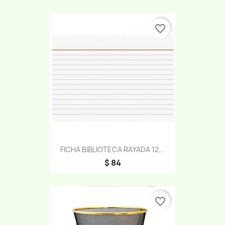
favorite_border
FICHA BIBLIOTECA RAYADA 12...
$ 84
favorite_border