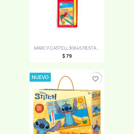
MARC.F.CASTELL 30645 FIESTA...
$ 79
NUEVO
favorite_border