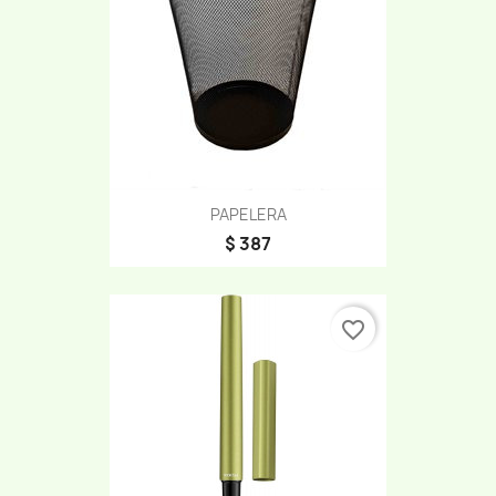
PAPELERA
$ 387
favorite_border