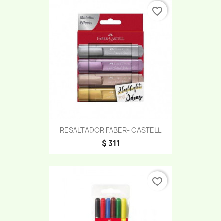
favorite_border
RESALTADOR FABER- CASTELL
$ 311
favorite_border