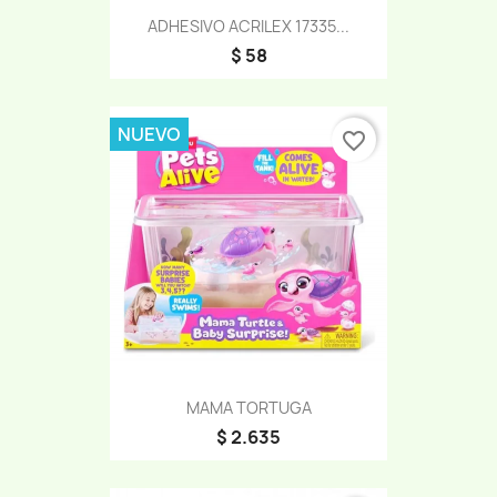
ADHESIVO ACRILEX 17335...
$ 58
NUEVO
favorite_border
MAMA TORTUGA
$ 2.635