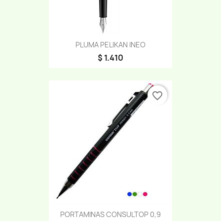
PLUMA PELIKAN INEO
$ 1.410
favorite_border
PORTAMINAS CONSULTOP 0,9