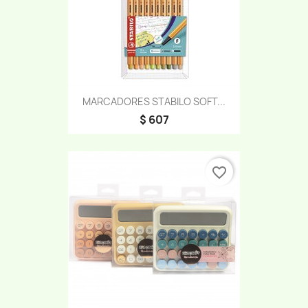
MARCADORES STABILO SOFT...
$ 607
favorite_border