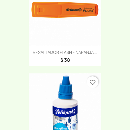
RESALTADOR FLASH - NARANJA...
$ 38
favorite_border