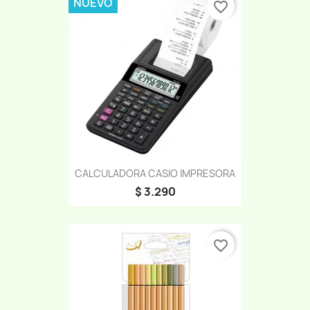
NUEVO
favorite_border
CALCULADORA CASIO IMPRESORA
$ 3.290
favorite_border