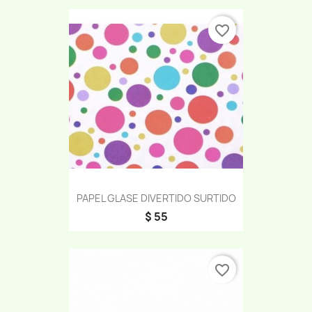
favorite_border
PAPEL GLASE DIVERTIDO SURTIDO
$ 55
favorite_border