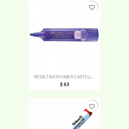
favorite_border
RESALTADOR FABER CASTELL...
$ 63
favorite_border