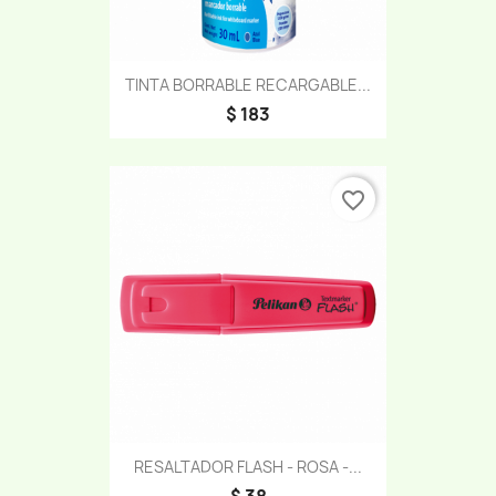
TINTA BORRABLE RECARGABLE...
$ 183
favorite_border
RESALTADOR FLASH - ROSA -...
$ 38