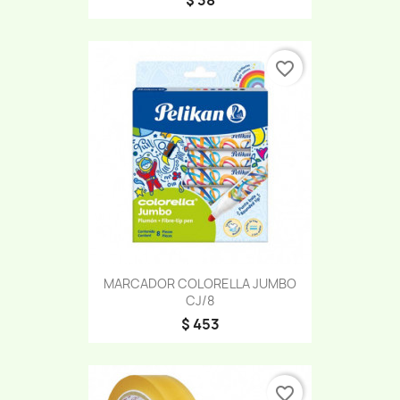
favorite_border
MARCADOR COLORELLA JUMBO
CJ/8
$ 453
favorite_border