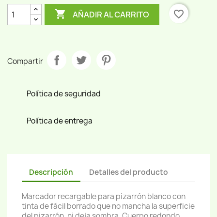

favorite_border
AÑADIR AL CARRITO
Compartir
Política de seguridad
Política de entrega
Descripción
Detalles del producto
Marcador recargable para pizarrón blanco con
tinta de fácil borrado que no mancha la superficie
del pizarrón, ni deja sombra. Cuerpo redondo,