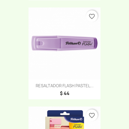
favorite_border
RESALTADOR FLASH PASTEL...
$ 44
favorite_border