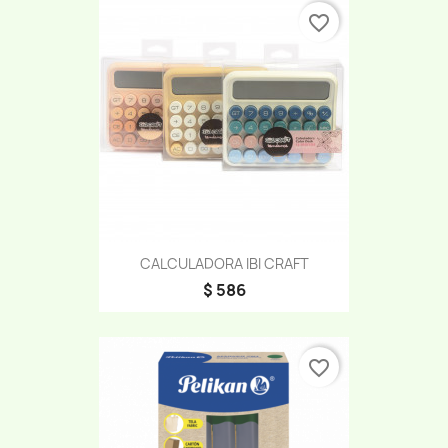
favorite_border
CALCULADORA IBI CRAFT
$ 586
favorite_border