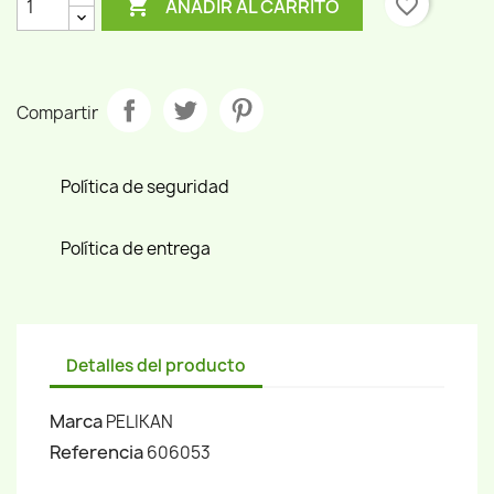

favorite_border
AÑADIR AL CARRITO
Compartir
Política de seguridad
Política de entrega
Detalles del producto
Marca
PELIKAN
Referencia
606053