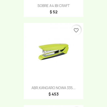
SOBRE A4 IBI CRAFT
$ 52
favorite_border
ABR.KANGARO NOWA 335...
$ 453