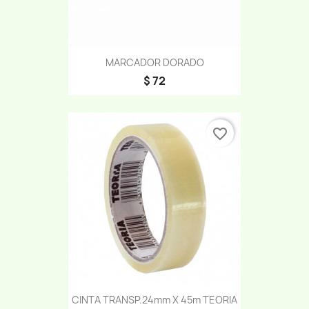
MARCADOR DORADO
$ 72
favorite_border
CINTA TRANSP.24mm X 45m TEORIA