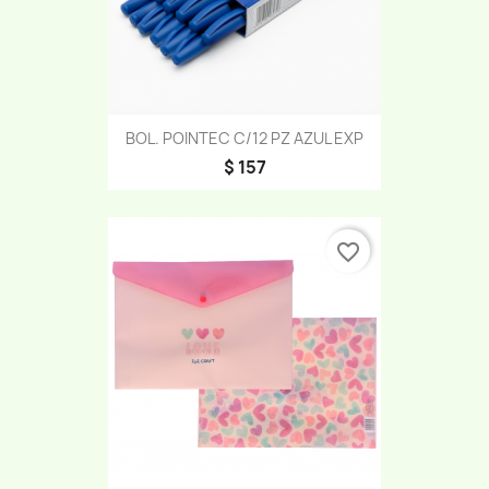
BOL. POINTEC C/12 PZ AZUL EXP
$ 157
favorite_border