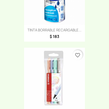
TINTA BORRABLE RECARGABLE...
$ 183
favorite_border