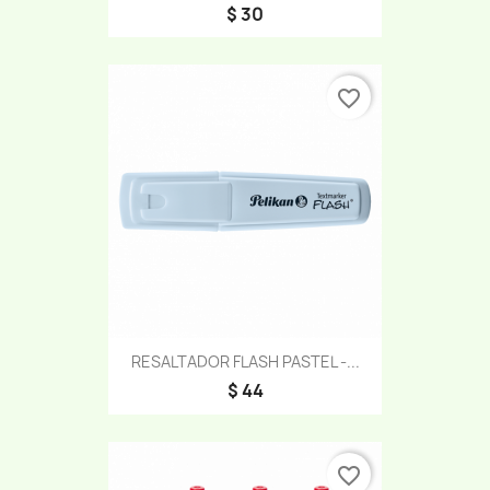
$ 30
favorite_border
RESALTADOR FLASH PASTEL -...
$ 44
favorite_border