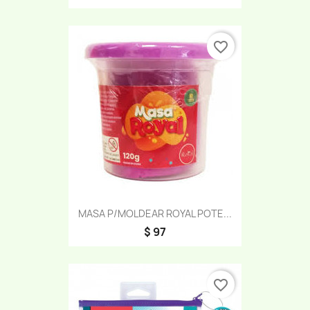
favorite_border
MASA P/MOLDEAR ROYAL POTE...
$ 97
favorite_border