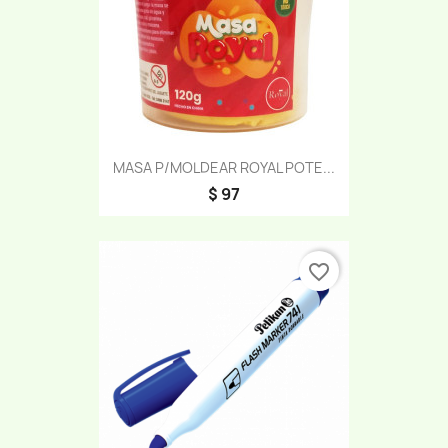
MASA P/MOLDEAR ROYAL POTE...
$ 97
favorite_border