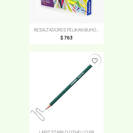
RESALTADORES PELIKAN BUHO...
$ 763
favorite_border
LAPIZ STABILO OTHELLO 6B