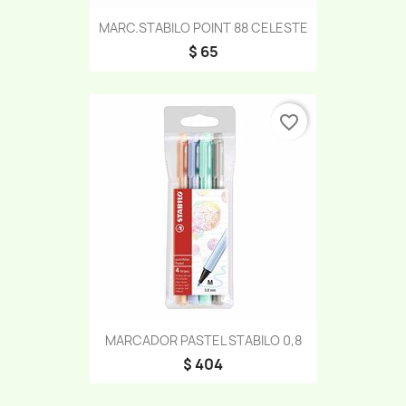
MARC.STABILO POINT 88 CELESTE
$ 65
favorite_border
MARCADOR PASTEL STABILO 0,8
$ 404