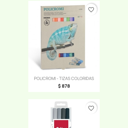
favorite_border
POLICROMI - TIZAS COLORIDAS
$ 878
favorite_border