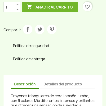

favorite_border
AÑADIR AL CARRITO
Compartir
Política de seguridad
Política de entrega
Descripción
Detalles del producto
Crayones triangulares de cera tamaño Jumbo,
con 6 colores Mix diferentes, intensos y brillantes
que ofrecen una sensación de suavidad al