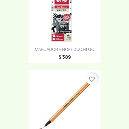
MARCADOR PINCEL DUO FILGO
$ 389
favorite_border