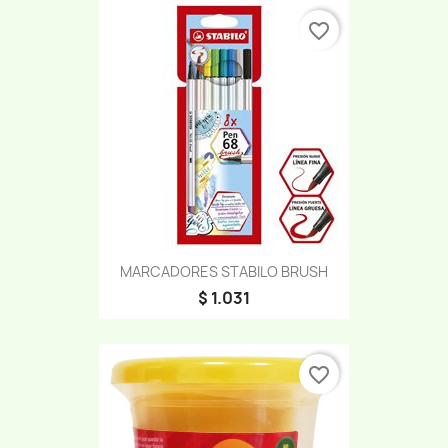
favorite_border
MARCADORES STABILO BRUSH
$ 1.031
favorite_border