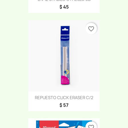
$ 45
favorite_border
REPUESTO CLICK ERASER C/2
$ 57
favorite_border