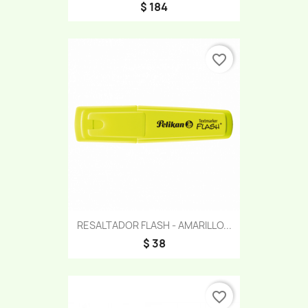
$ 184
favorite_border
RESALTADOR FLASH - AMARILLO...
$ 38
favorite_border