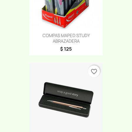
COMPAS MAPED STUDY
ABRAZADERA
$ 125
favorite_border