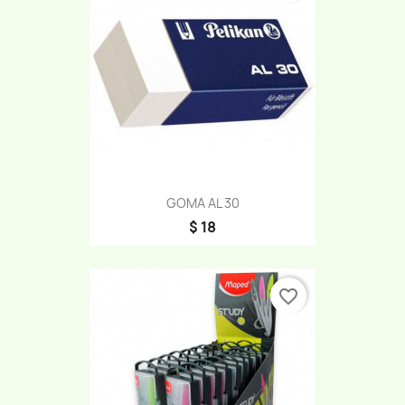
GOMA AL 30
$ 18
favorite_border