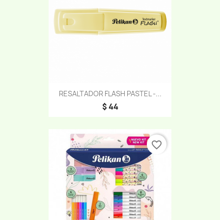
RESALTADOR FLASH PASTEL -...
$ 44
favorite_border