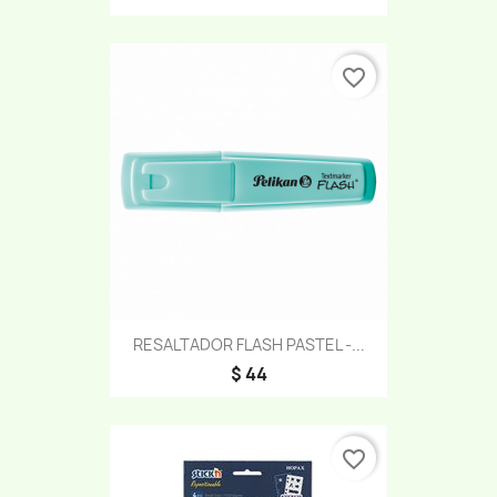
favorite_border
RESALTADOR FLASH PASTEL -...
$ 44
favorite_border