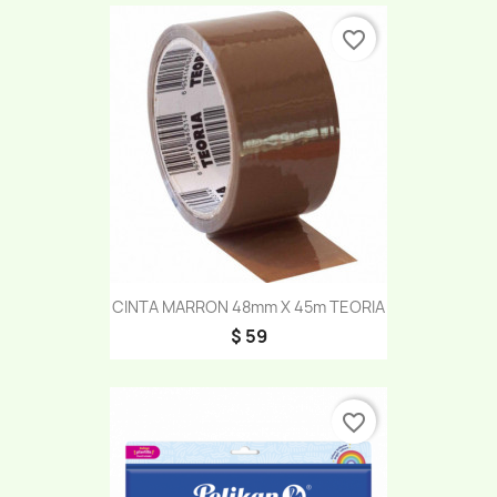
favorite_border
CINTA MARRON 48mm X 45m TEORIA
$ 59
favorite_border