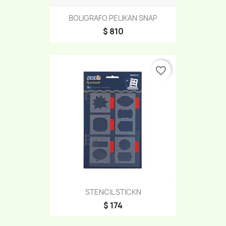
BOLIGRAFO PELIKAN SNAP
$ 810
favorite_border
STENCIL STICKN
$ 174