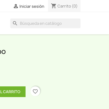
shopping_cart

Carrito
(0)
Iniciar sesión
search
DO
favorite_border
AL CARRITO