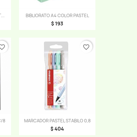
Vista rápida

..
BIBLIORATO A4 COLOR PASTEL
$ 193
orite_border
favorite_border
Vista rápida

/8
MARCADOR PASTEL STABILO 0,8
$ 404