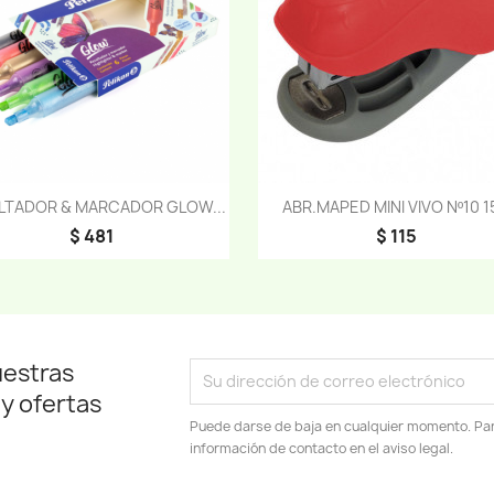
Vista rápida
Vista rápida


LTADOR & MARCADOR GLOW...
ABR.MAPED MINI VIVO Nº10 1
$ 481
$ 115
uestras
 y ofertas
Puede darse de baja en cualquier momento. Para
información de contacto en el aviso legal.