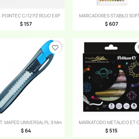
Vista rápida
Vista rápida


. POINTEC C/12 PZ ROJO EXP
MARCADORES STABILO SOFT.
$ 157
$ 607
favorite_border
fav
Vista rápida
Vista rápida


. MAPED UNIVERSAL PL.9 Mm
MARKATODO METALICO ET C
$ 64
$ 515