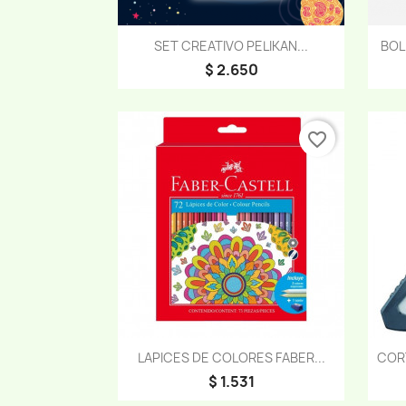
Vista rápida

SET CREATIVO PELIKAN...
BOL
$ 2.650
favorite_border
Vista rápida

LAPICES DE COLORES FABER...
CORT
$ 1.531