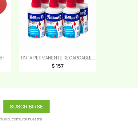
Vista rápida

5H
TINTA PERMANENTE RECARGABLE...
$ 157
 ello, consulte nuestra