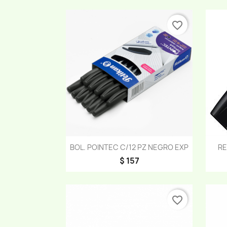
favorite_border
Vista rápida

BOL. POINTEC C/12 PZ NEGRO EXP
RE
$ 157
favorite_border