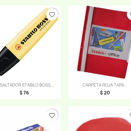
favorite_border
fav
Vista rápida
Vista rápida


SALTADOR STABILO BOSS...
CARPETA ROJA TAPA...
$ 76
$ 20
favorite_border
fav