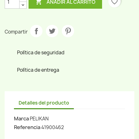

favorite_border
AÑADIR AL CARRITO
Compartir
Política de seguridad
Política de entrega
Detalles del producto
Marca
PELIKAN
Referencia
41900462