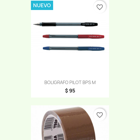
NUEVO
favorite_border
BOLIGRAFO PILOT BPS M
$ 95
favorite_border