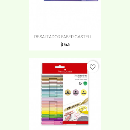
RESALTADOR FABER CASTELL...
$ 63
favorite_border