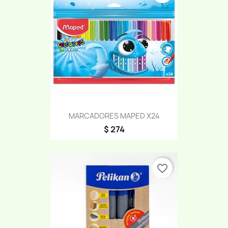
MARCADORES MAPED X24
$ 274
favorite_border