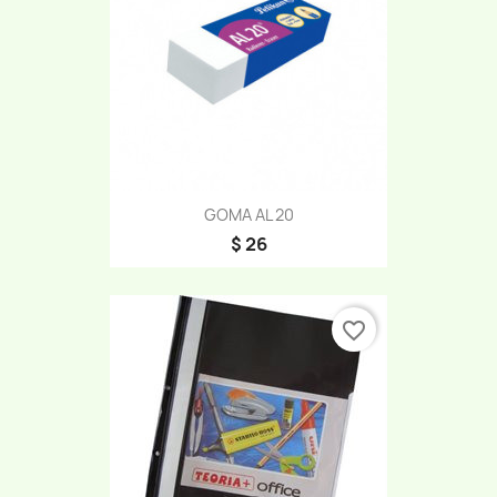
GOMA AL 20
$ 26
favorite_border