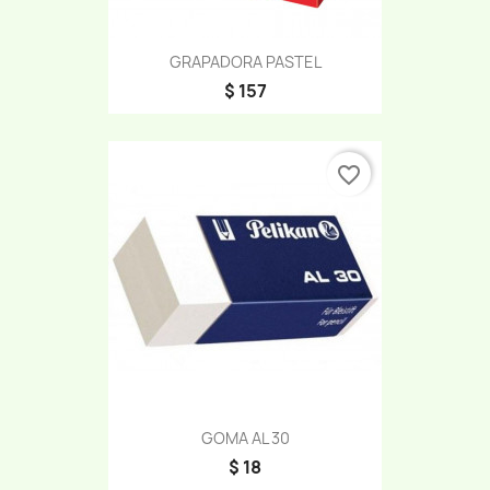
GRAPADORA PASTEL
$ 157
favorite_border
GOMA AL 30
$ 18