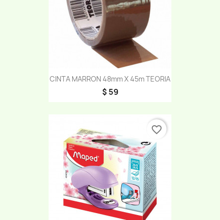
CINTA MARRON 48mm X 45m TEORIA
$ 59
favorite_border