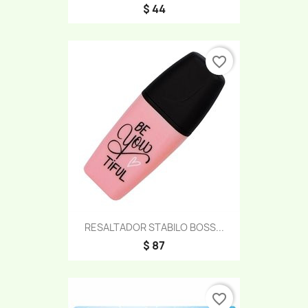
$ 44
favorite_border
RESALTADOR STABILO BOSS...
$ 87
favorite_border