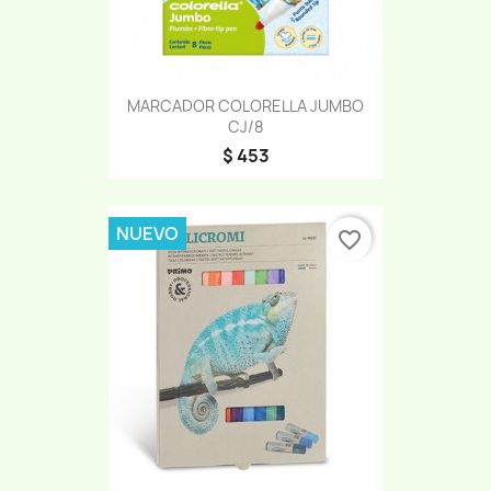
MARCADOR COLORELLA JUMBO
CJ/8
$ 453
NUEVO
favorite_border