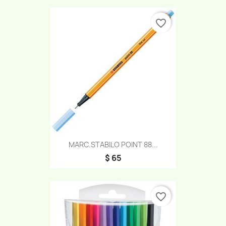
favorite_border
MARC.STABILO POINT 88...
$ 65
favorite_border