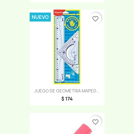
NUEVO
favorite_border
JUEGO DE GEOMETRIA MAPED...
$ 174
favorite_border