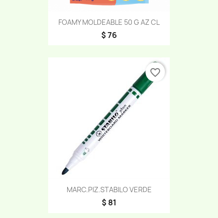
FOAMY MOLDEABLE 50 G AZ CL
$ 76
favorite_border
MARC.PIZ.STABILO VERDE
$ 81