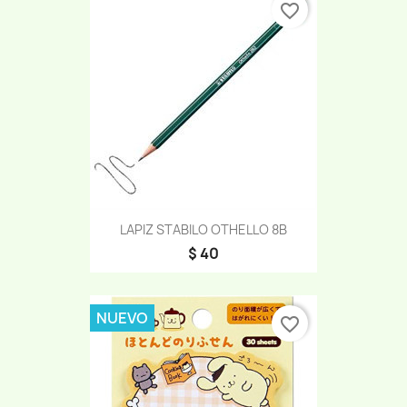
favorite_border
LAPIZ STABILO OTHELLO 8B
$ 40
NUEVO
favorite_border