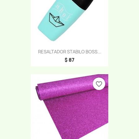
RESALTADOR STABILO BOSS...
$ 87
favorite_border