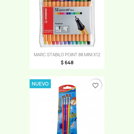
MARC.STABILO POINT 88 MINI X12
$ 648
NUEVO
favorite_border