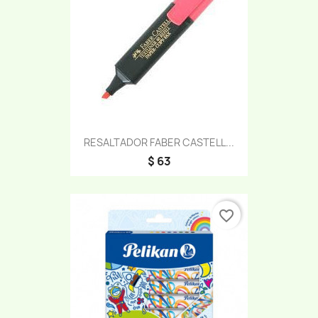
RESALTADOR FABER CASTELL...
$ 63
favorite_border