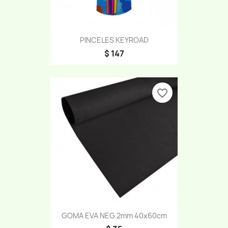
PINCELES KEYROAD
$ 147
favorite_border
GOMA EVA NEG.2mm 40x60cm