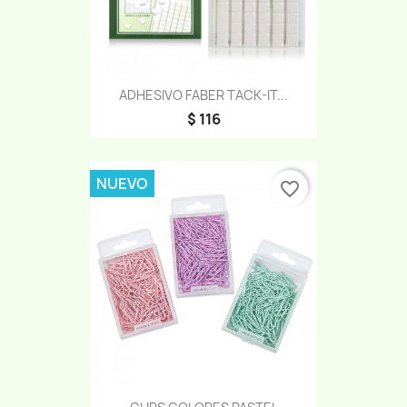
ADHESIVO FABER TACK-IT...
$ 116
NUEVO
favorite_border