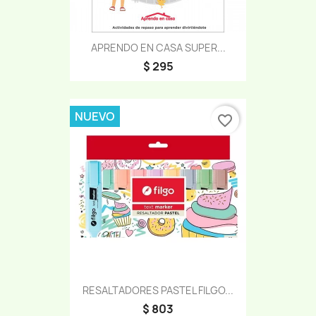
APRENDO EN CASA SUPER...
$ 295
NUEVO
favorite_border
RESALTADORES PASTEL FILGO...
$ 803