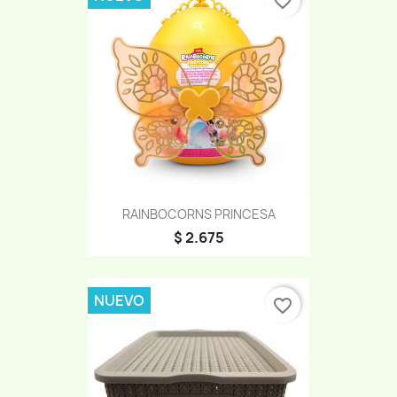
favorite_border
RAINBOCORNS PRINCESA
$ 2.675
NUEVO
favorite_border