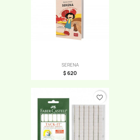
SERENA
$ 620
favorite_border