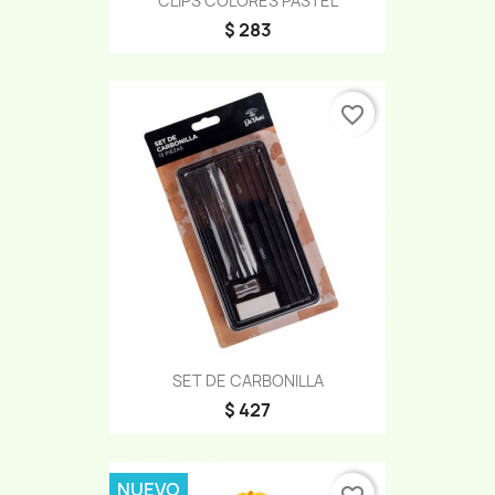
CLIPS COLORES PASTEL
$ 283
favorite_border
SET DE CARBONILLA
$ 427
NUEVO