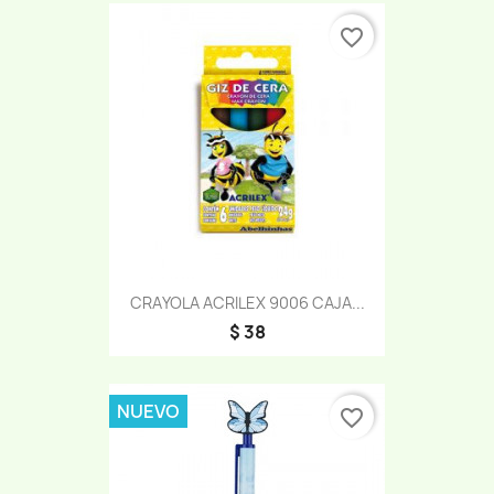
favorite_border
CRAYOLA ACRILEX 9006 CAJA...
$ 38
NUEVO
favorite_border