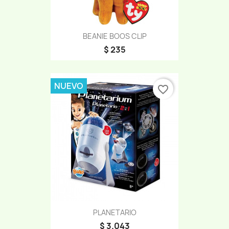
BEANIE BOOS CLIP
$ 235
NUEVO
favorite_border
PLANETARIO
$ 3.043