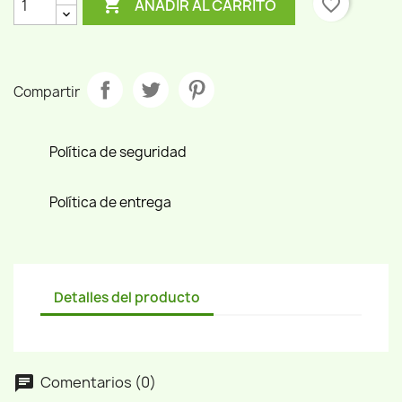

favorite_border
AÑADIR AL CARRITO
Compartir
Política de seguridad
Política de entrega
Detalles del producto
Comentarios (0)