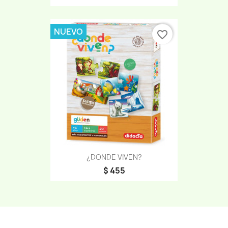
NUEVO
favorite_border
¿DONDE VIVEN?
$ 455