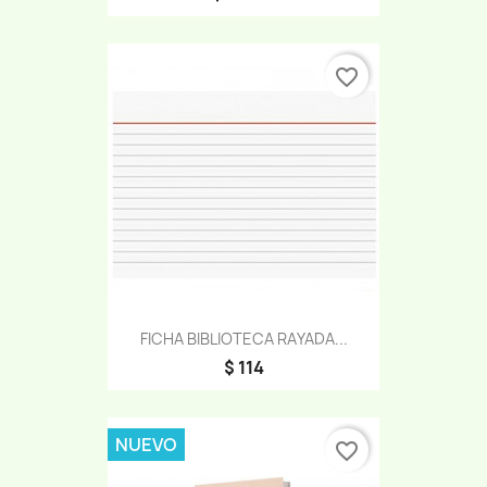
favorite_border
FICHA BIBLIOTECA RAYADA...
$ 114
NUEVO
favorite_border