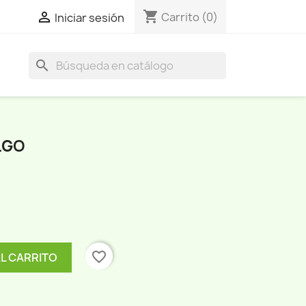
shopping_cart

Carrito
(0)
Iniciar sesión
search
LGO
favorite_border
AL CARRITO