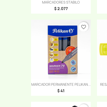
Vista rápida

MARCADORES STABILO
$ 2.077
favorite_border
Vista rápida

MARCADOR PERMANENTE PELIKAN...
RES
$ 41