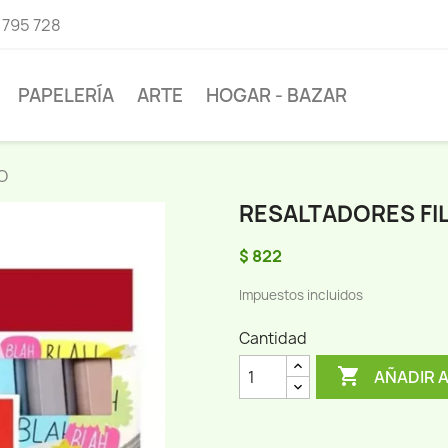
 795 728
PAPELERÍA
ARTE
HOGAR - BAZAR
O
RESALTADORES FI
$ 822
Impuestos incluidos
Cantidad

AÑADIR 