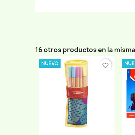
16 otros productos en la misma
NUEVO
NUE
favorite_border