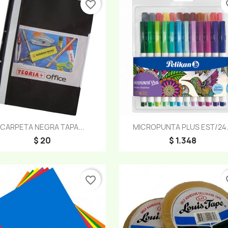
favorite_border
fav
Vista rápida
Vista rápida


CARPETA NEGRA TAPA...
MICROPUNTA PLUS EST/24.
$ 20
$ 1.348
favorite_border
fav