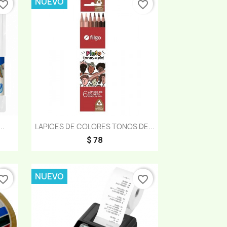
NUEVO
orite_border
favorite_border
Vista rápida

..
LAPICES DE COLORES TONOS DE...
$ 78
NUEVO
orite_border
favorite_border