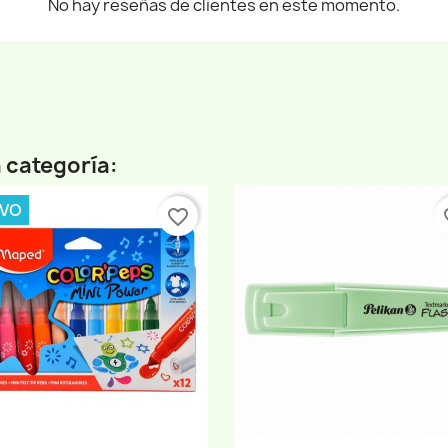
No hay reseñas de clientes en este momento.
 categoría:
VO
favorite_border
fav