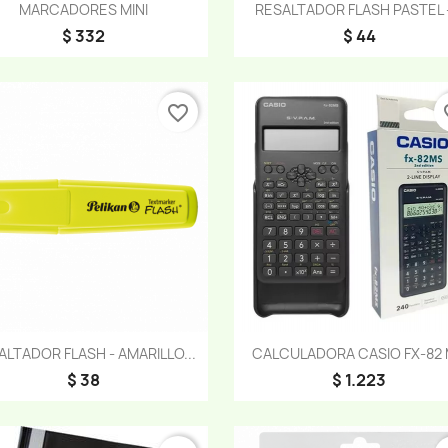
Vista rápida
Vista rápida


MARCADORES MINI
RESALTADOR FLASH PASTEL -
$ 332
$ 44
favorite_border
fav
Vista rápida
Vista rápida


ALTADOR FLASH - AMARILLO...
CALCULADORA CASIO FX-82
$ 38
$ 1.223