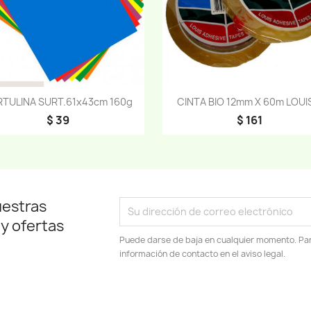
Vista rápida
Vista rápida


TULINA SURT.61x43cm 160g
CINTA BIO 12mm X 60m LOUIS
$ 39
$ 161
uestras
 y ofertas
Puede darse de baja en cualquier momento. Para
información de contacto en el aviso legal.