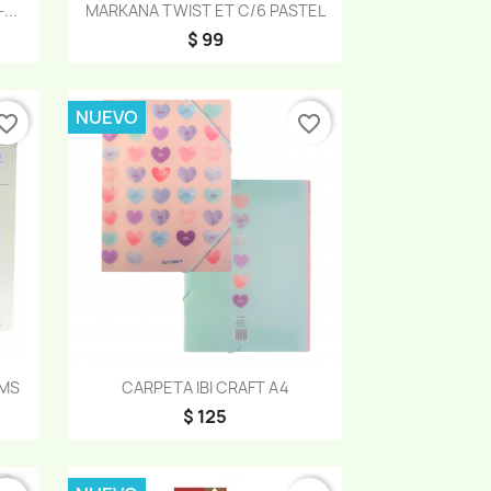
Vista rápida

...
MARKANA TWIST ET C/6 PASTEL
$ 99
NUEVO
orite_border
favorite_border
Vista rápida

 MS
CARPETA IBI CRAFT A4
$ 125