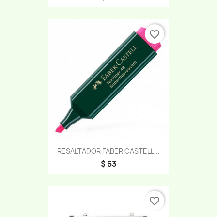
favorite_border
RESALTADOR FABER CASTELL...
$ 63
favorite_border