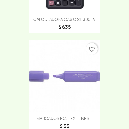
CALCULADORA CASIO SL-300 LV
$ 635
favorite_border
MARCADOR F.C. TEXTLINER...
$ 55