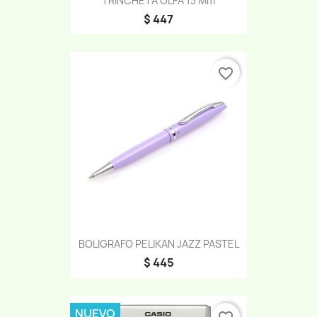
TRINCHETA OLFA 13 Mm
$ 447
favorite_border
BOLIGRAFO PELIKAN JAZZ PASTEL
$ 445
NUEVO