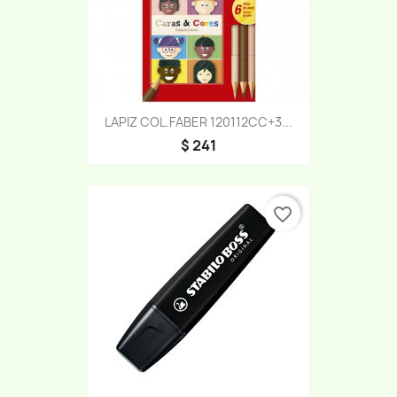
LAPIZ COL.FABER 120112CC+3...
$ 241
favorite_border