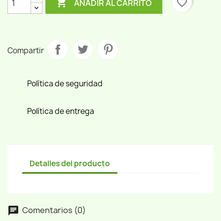

favorite_border
AÑADIR AL CARRITO
Compartir
Política de seguridad
Política de entrega
Detalles del producto
Comentarios (0)