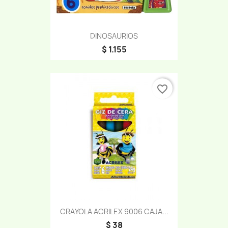
DINOSAURIOS
$ 1.155
favorite_border
CRAYOLA ACRILEX 9006 CAJA...
$ 38