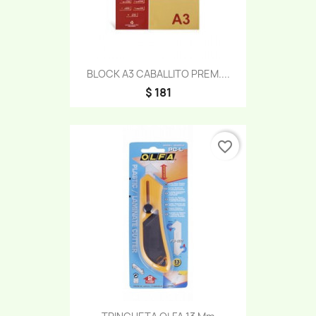
BLOCK A3 CABALLITO PREM....
$ 181
favorite_border