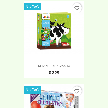
NUEVO
favorite_border
PUZZLE DE GRANJA
$ 329
NUEVO
favorite_border