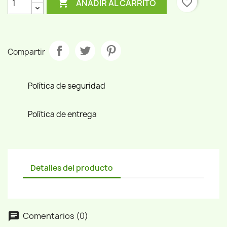

favorite_border
AÑADIR AL CARRITO
Compartir
Política de seguridad
Política de entrega
Detalles del producto
Comentarios (0)