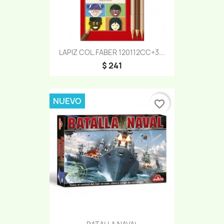
LAPIZ COL.FABER 120112CC+3...
$ 241
NUEVO
favorite_border