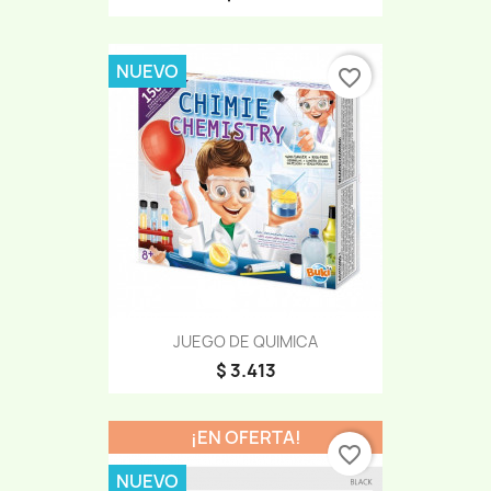
NUEVO
favorite_border
JUEGO DE QUIMICA
$ 3.413
¡EN OFERTA!
favorite_border
NUEVO