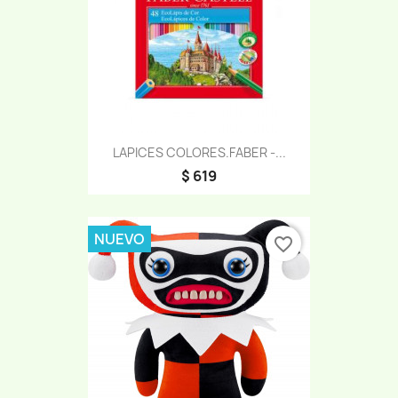
LAPICES COLORES.FABER -...
$ 619
NUEVO
favorite_border