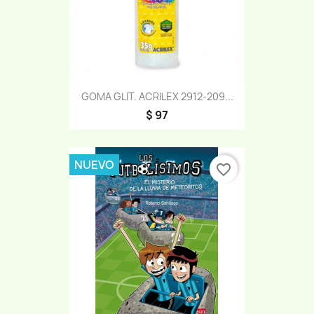
GOMA GLIT. ACRILEX 2912-209...
$ 97
NUEVO
favorite_border