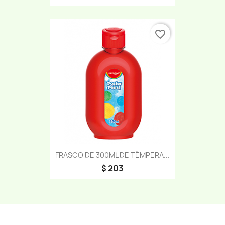
favorite_border
FRASCO DE 300ML DE TÉMPERA...
$ 203