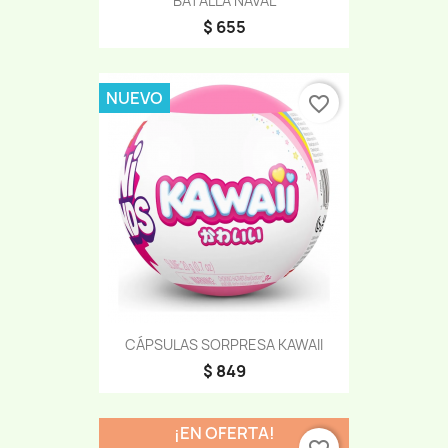
BATALLA NAVAL
$ 655
NUEVO
favorite_border
CÁPSULAS SORPRESA KAWAII
$ 849
¡EN OFERTA!