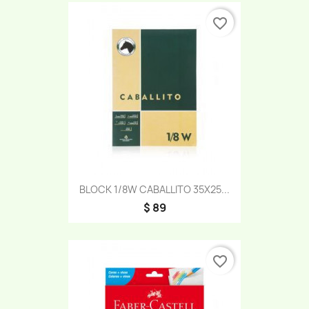
favorite_border
BLOCK 1/8W CABALLITO 35X25...
$ 89
favorite_border