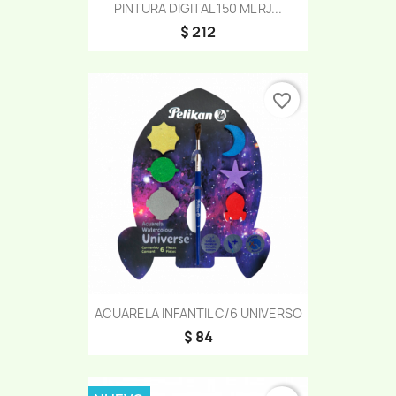
PINTURA DIGITAL 150 ML RJ...
$ 212
favorite_border
ACUARELA INFANTIL C/6 UNIVERSO
$ 84