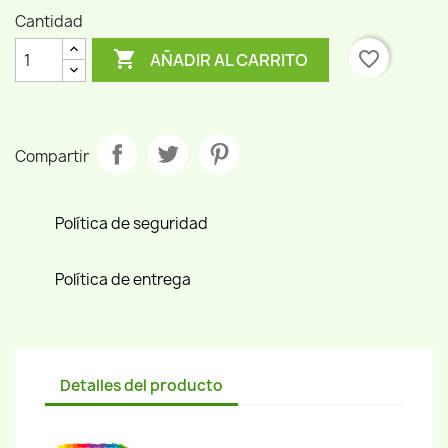
Cantidad

favorite_border
AÑADIR AL CARRITO
Compartir
Política de seguridad
Política de entrega
Detalles del producto