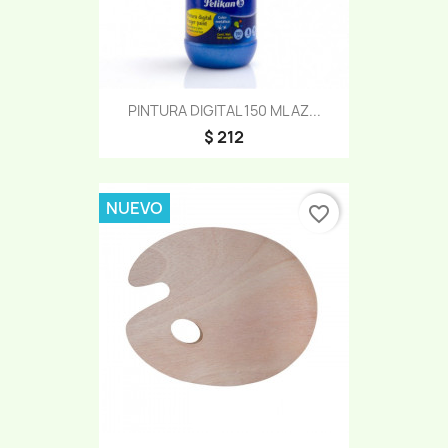
PINTURA DIGITAL 150 ML AZ...
$ 212
NUEVO
favorite_border