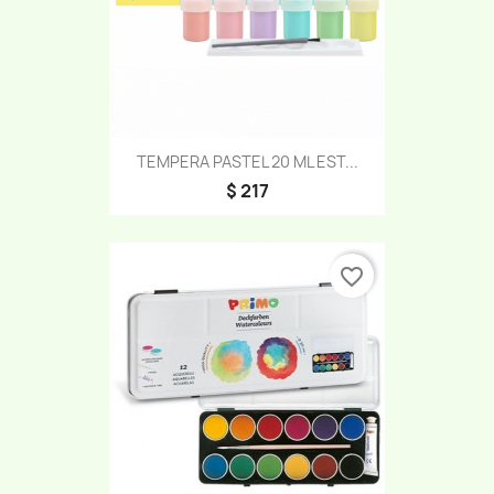
TEMPERA PASTEL 20 ML EST...
$ 217
favorite_border