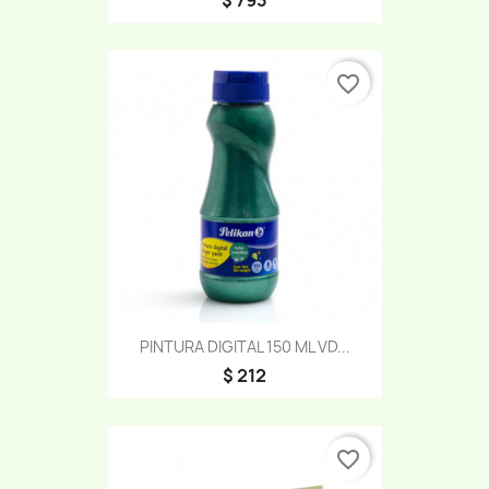
favorite_border
PINTURA DIGITAL 150 ML VD...
$ 212
favorite_border