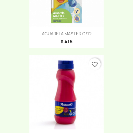
ACUARELA MASTER C/12
$ 416
favorite_border