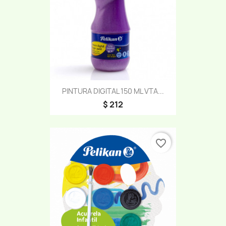
PINTURA DIGITAL 150 ML VTA...
$ 212
favorite_border