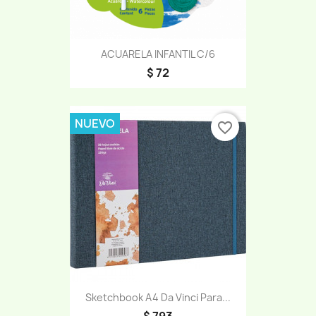
ACUARELA INFANTIL C/6
$ 72
NUEVO
favorite_border
Sketchbook A4 Da Vinci Para...
$ 793