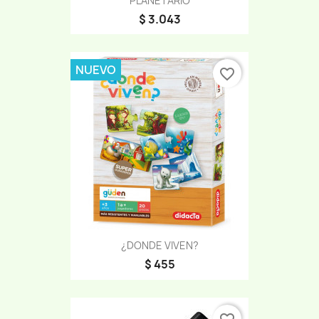
PLANETARIO
$ 3.043
NUEVO
favorite_border
¿DONDE VIVEN?
$ 455