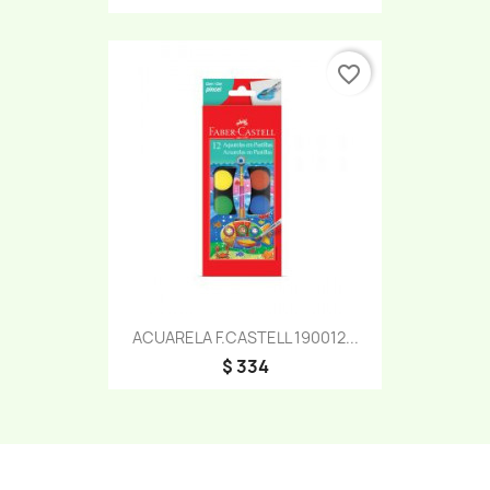
favorite_border
ACUARELA F.CASTELL 190012...
$ 334