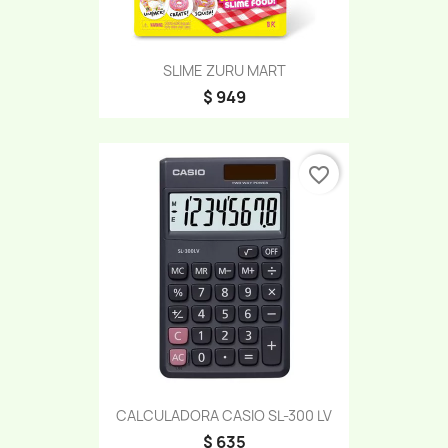
SLIME ZURU MART
$ 949
favorite_border
CALCULADORA CASIO SL-300 LV
$ 635