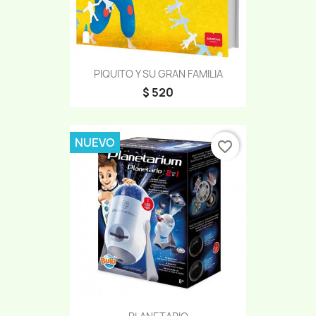
PIQUITO Y SU GRAN FAMILIA
$ 520
NUEVO
favorite_border