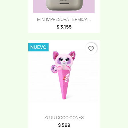
MINI IMPRESORA TÉRMICA...
$ 3.155
NUEVO
favorite_border
ZURU COCO CONES
$ 599