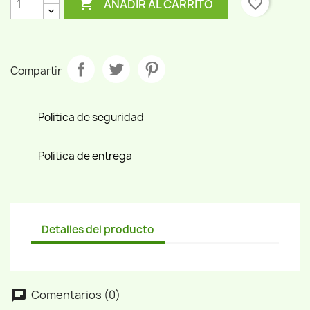

favorite_border
AÑADIR AL CARRITO
Compartir
Política de seguridad
Política de entrega
Detalles del producto
Comentarios (0)