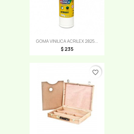
GOMA VINILICA ACRILEX 2825...
$ 235
favorite_border