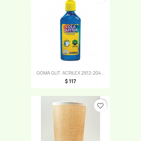
GOMA GLIT. ACRILEX 2912-204...
$ 117
favorite_border