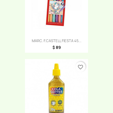
MARC. F.CASTELL FIESTA 45...
$ 89
favorite_border