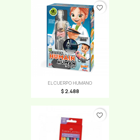
favorite_border
EL CUERPO HUMANO
$ 2.488
favorite_border