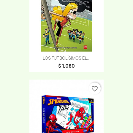
LOS FUTBOLÍSIMOS EL...
$ 1.080
favorite_border