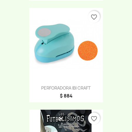
favorite_border
PERFORADORA IBI CRAFT
$ 884
favorite_border