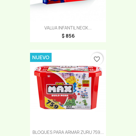
VALIJA INFANTIL NEOX...
$ 856
NUEVO
favorite_border
BLOQUES PARA ARMAR ZURU 759...