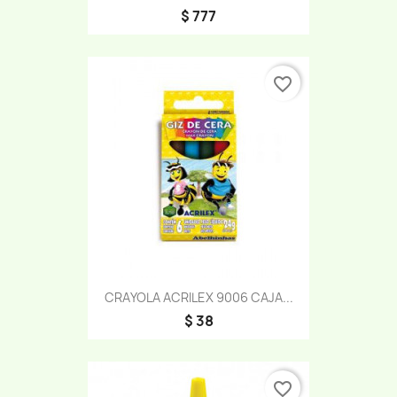
$ 777
favorite_border
CRAYOLA ACRILEX 9006 CAJA...
$ 38
favorite_border