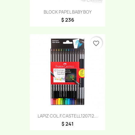
BLOCK PAPEL BABY BOY
$ 236
favorite_border
LAPIZ COL.F.CASTELL120712...
$ 241