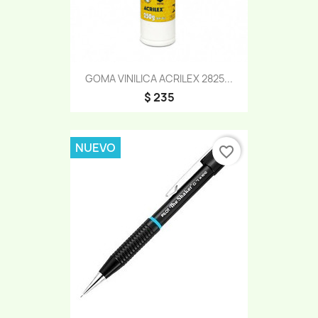
GOMA VINILICA ACRILEX 2825...
$ 235
NUEVO
favorite_border