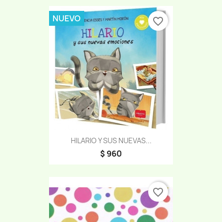
NUEVO
favorite_border
HILARIO Y SUS NUEVAS...
$ 960
favorite_border