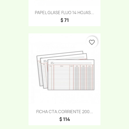
PAPEL GLASE FLUO 14 HOJAS...
$ 71
favorite_border
FICHA CTA.CORRIENTE 200...
$ 114