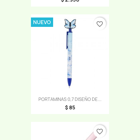
NUEVO
favorite_border
PORTAMINAS 0,7 DISEÑO DE...
$ 85
favorite_border