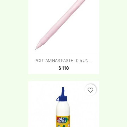
PORTAMINAS PASTEL 0,5 UNI...
$ 118
favorite_border