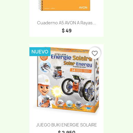
Cuaderno A5 AVON A Rayas...
$ 49
NUEVO
favorite_border
JUEGO BUKI ENERGIE SOLAIRE
$ 2.950