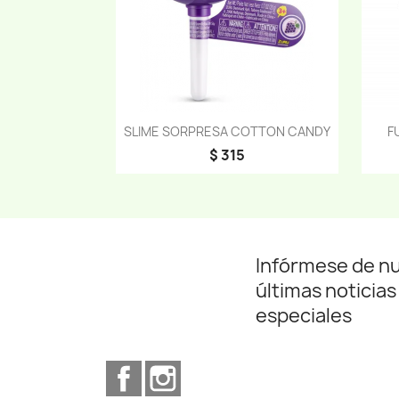
Vista rápida

SLIME SORPRESA COTTON CANDY
F
$ 315
Infórmese de n
últimas noticias
especiales
Facebook
Instagram