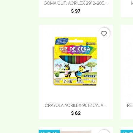
Vista rápida

GOMA GLIT. ACRILEX 2912-205...
$ 97
favorite_border
Vista rápida

CRAYOLA ACRILEX 9012 CAJA...
RE
$ 62