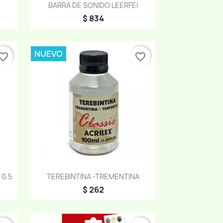
Vista rápida

BARRA DE SONIDO LEERFEI
$ 834
NUEVO
orite_border
favorite_border
Vista rápida

0,5
TEREBINTINA -TREMENTINA
$ 262