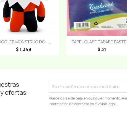
Vista rápida
Vista rápida


UGGLER MONSTRUO DC -...
PAPEL GLASE TABARE PASTEL
$ 1.349
$ 31
uestras
 y ofertas
Puede darse de baja en cualquier momento. Para
información de contacto en el aviso legal.