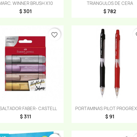
Vista rápida
Vista rápida


MARC. WINNER BRUSH X10
TRIANGULOS DE CERA
$ 301
$ 782
favorite_border
fav
Vista rápida
Vista rápida


SALTADOR FABER- CASTELL
PORTAMINAS PILOT PROGREX 
$ 311
$ 91