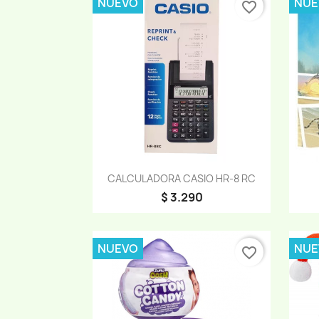
NUEVO
NUE
favorite_border
Vista rápida

CALCULADORA CASIO HR-8 RC
$ 3.290
NUEVO
NUE
favorite_border