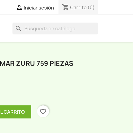
shopping_cart

Carrito
(0)
Iniciar sesión
search
MAR ZURU 759 PIEZAS
favorite_border
AL CARRITO