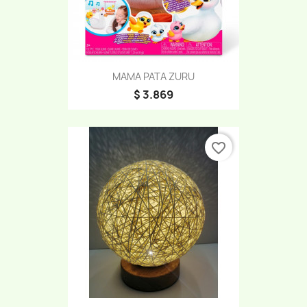
MAMA PATA ZURU
$ 3.869
favorite_border