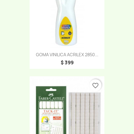
GOMA VINILICA ACRILEX 2850...
$ 399
favorite_border