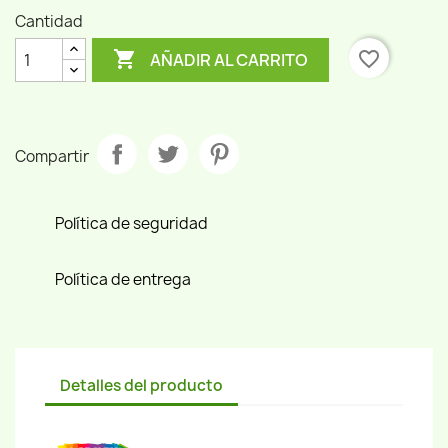
Cantidad

favorite_border
AÑADIR AL CARRITO
Compartir
Política de seguridad
Política de entrega
Detalles del producto