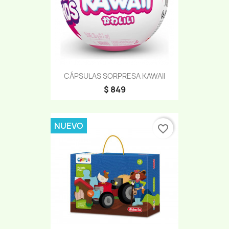
CÁPSULAS SORPRESA KAWAII
$ 849
NUEVO
favorite_border