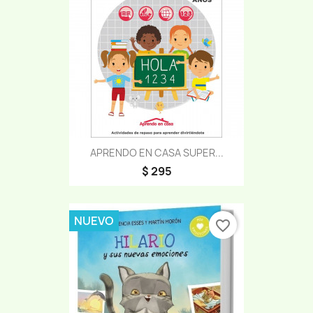
APRENDO EN CASA SUPER...
$ 295
NUEVO
favorite_border