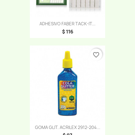
ADHESIVO FABER TACK-IT...
$ 116
favorite_border
GOMA GLIT. ACRILEX 2912-204...