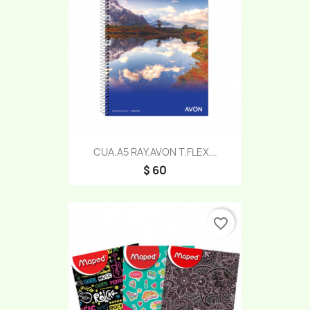
CUA.A5 RAY.AVON T.FLEX...
$ 60
favorite_border