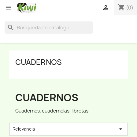
shopping_cart


(0)
search
CUADERNOS
CUADERNOS
Cuadernos, cuadernolas, libretas

Relevancia