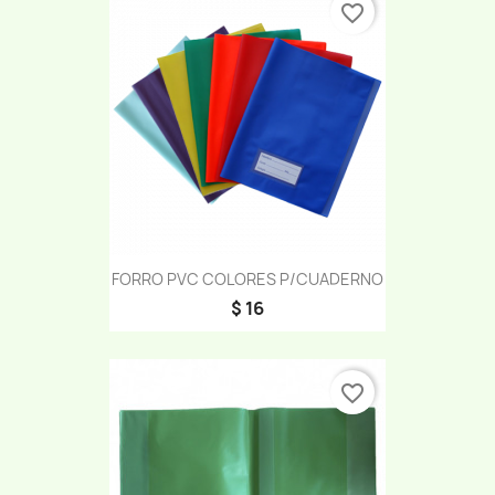
favorite_border
FORRO PVC COLORES P/CUADERNO
$ 16
favorite_border