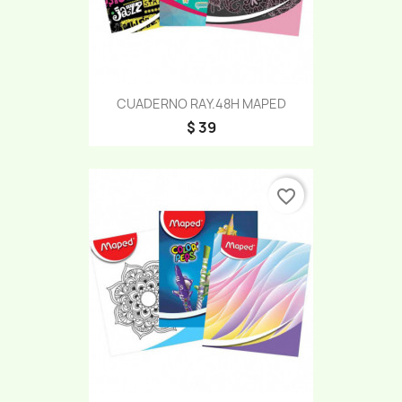
CUADERNO RAY.48H MAPED
$ 39
favorite_border