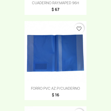
CUADERNO RAY.MAPED 96H
$ 67
favorite_border
FORRO PVC AZ.P/CUADERNO
$ 16